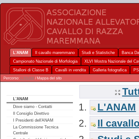
L'ANAM
Il cavallo maremmano
Studi e Statistiche
Banca Da
Campionato Nazionale di Morfologia
XLVI Mostra Nazionale del C
Stalloni di Classe B
Cavalli in vendita
Galleria fotografica
PS
Percorso:
L'ANAM
/ Mappa del sito
Tut
L'ANAM
L'ANAM
Dove siamo - Contatti
Il Consiglio Direttivo
Il cava
I Presidenti dell'ANAM
La Commissione Tecnica
Centrale