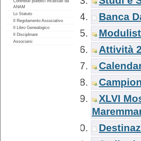
Studi e S
Contributi pubblici incassati da
ANAM
Banca Da
Lo Statuto
Il Regolamento Associativo
Il Libro Genealogico
Modulist
Il Disciplinare
Associarsi
Attività 
Calendar
Campiona
XLVI Mos
Maremma
Destinaz