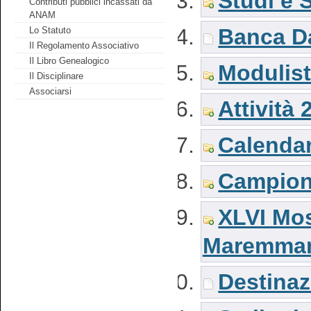
Studi e S
Contributi pubblici incassati da
ANAM
Banca Da
Lo Statuto
Il Regolamento Associativo
Il Libro Genealogico
Modulist
Il Disciplinare
Associarsi
Attività 
Calendar
Campiona
XLVI Mos
Maremma
Destinaz