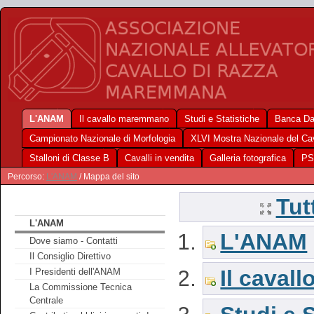
L'ANAM
Il cavallo maremmano
Studi e Statistiche
Banca Da
Campionato Nazionale di Morfologia
XLVI Mostra Nazionale del C
Stalloni di Classe B
Cavalli in vendita
Galleria fotografica
PS
Percorso:
L'ANAM
/ Mappa del sito
Tut
L'ANAM
L'ANAM
Dove siamo - Contatti
Il Consiglio Direttivo
Il cava
I Presidenti dell'ANAM
La Commissione Tecnica
Centrale