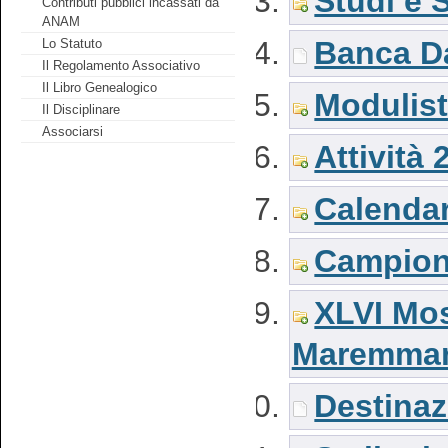
Studi e S
Contributi pubblici incassati da
ANAM
Banca Da
Lo Statuto
Il Regolamento Associativo
Il Libro Genealogico
Modulist
Il Disciplinare
Associarsi
Attività 
Calendar
Campiona
XLVI Mos
Maremma
Destinaz