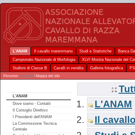
L'ANAM
Il cavallo maremmano
Studi e Statistiche
Banca Da
Campionato Nazionale di Morfologia
XLVI Mostra Nazionale del C
Stalloni di Classe B
Cavalli in vendita
Galleria fotografica
PS
Percorso:
L'ANAM
/ Mappa del sito
Tut
L'ANAM
L'ANAM
Dove siamo - Contatti
Il Consiglio Direttivo
Il cava
I Presidenti dell'ANAM
La Commissione Tecnica
Centrale