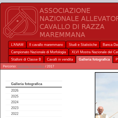
L'ANAM
Il cavallo maremmano
Studi e Statistiche
Banca Dat
Campionato Nazionale di Morfologia
XLVI Mostra Nazionale del C
Stalloni di Classe B
Cavalli in vendita
Galleria fotografica
P
Percorso:
Galleria fotografica
/ 2017
Galleria fotografica
2026
2025
2024
2023
2022