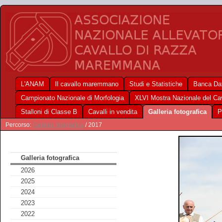
L'ANAM
Il cavallo maremmano
Studi e Statistiche
Banca Dat
Campionato Nazionale di Morfologia
XLVI Mostra Nazionale del C
Stalloni di Classe B
Cavalli in vendita
Galleria fotografica
P
Percorso:
Galleria fotografica
/ 2017
Galleria fotografica
2026
2025
2024
2023
2022