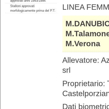
approvati anni 1993/1994
LINEA FEMM
Stalloni approvati
morfologicamente prima del P.T.
M.DANUBIO
M.Talamone
M.Verona
Allevatore: A
srl
Proprietario: 
Castelporzia
Dati biometri