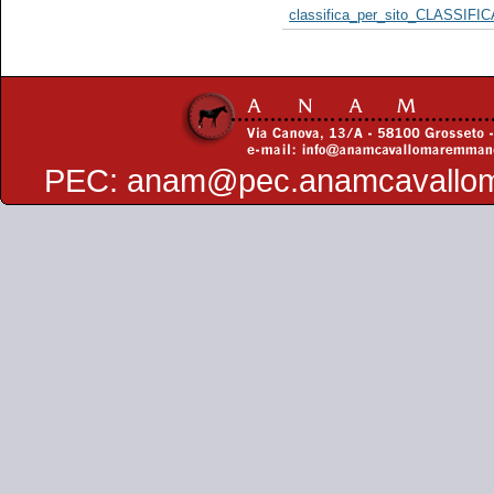
classifica_per_sito_CLASSIFI
PEC:
anam@pec.anamcavallo