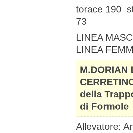
torace 190 s
73
LINEA MASCH
LINEA FEMM
M.DORIAN 
CERRETINO
della Trapp
di Formole
Allevatore: A