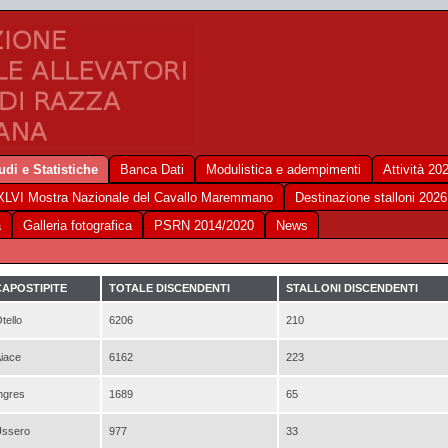
udi e Statistiche
Banca Dati
Modulistica e adempimenti
Attività 20
XLVI Mostra Nazionale del Cavallo Maremmano
Destinazione stalloni 2026
a
Galleria fotografica
PSRN 2014/2020
News
CAPOSTIPITE
TOTALE DISCENDENTI
STALLONI DISCENDENTI
tello
6206
210
iace
6162
223
ngres
1689
65
ssero
977
33