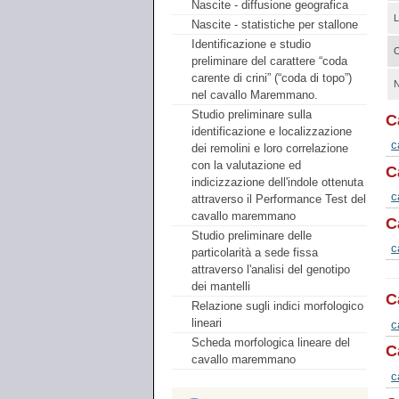
Nascite - diffusione geografica
L
Nascite - statistiche per stallone
Identificazione e studio
preliminare del carattere “coda
carente di crini” (“coda di topo”)
N
nel cavallo Maremmano.
Studio preliminare sulla
C
identificazione e localizzazione
c
dei remolini e loro correlazione
con la valutazione ed
C
indicizzazione dell'indole ottenuta
c
attraverso il Performance Test del
cavallo maremmano
C
Studio preliminare delle
c
particolarità a sede fissa
attraverso l'analisi del genotipo
dei mantelli
Ca
Relazione sugli indici morfologico
lineari
c
Scheda morfologica lineare del
Ca
cavallo maremmano
c