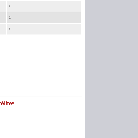
/
1
/
élite*