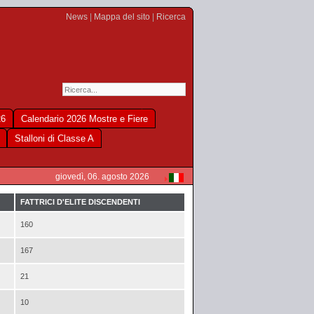
News
|
Mappa del sito
|
Ricerca
26
Calendario 2026 Mostre e Fiere
Stalloni di Classe A
giovedì, 06. agosto 2026
FATTRICI D'ELITE DISCENDENTI
160
167
21
10