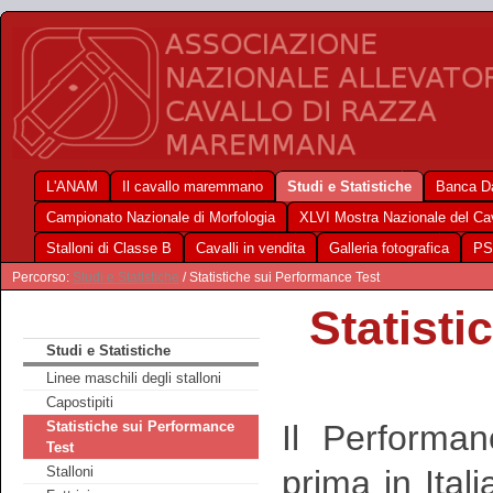
L'ANAM
Il cavallo maremmano
Studi e Statistiche
Banca Da
Campionato Nazionale di Morfologia
XLVI Mostra Nazionale del C
Stalloni di Classe B
Cavalli in vendita
Galleria fotografica
PS
Percorso:
Studi e Statistiche
/ Statistiche sui Performance Test
Statisti
Studi e Statistiche
Linee maschili degli stalloni
Capostipiti
Il Performa
Statistiche sui Performance
Test
prima in Ital
Stalloni