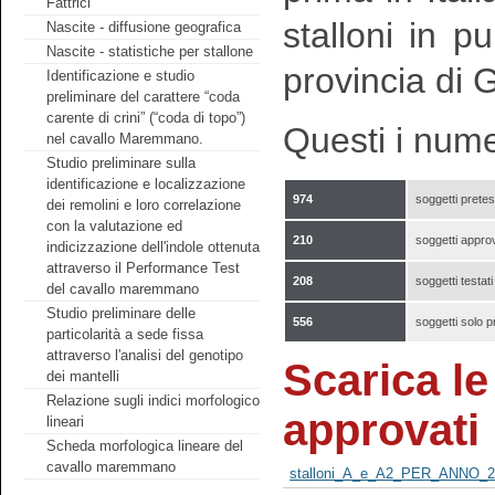
Fattrici
stalloni in 
Nascite - diffusione geografica
Nascite - statistiche per stallone
provincia di 
Identificazione e studio
preliminare del carattere “coda
carente di crini” (“coda di topo”)
Questi i nume
nel cavallo Maremmano.
Studio preliminare sulla
identificazione e localizzazione
974
soggetti pretest
dei remolini e loro correlazione
con la valutazione ed
210
soggetti appro
indicizzazione dell'indole ottenuta
attraverso il Performance Test
208
soggetti testat
del cavallo maremmano
Studio preliminare delle
556
soggetti solo p
particolarità a sede fissa
attraverso l'analisi del genotipo
Scarica le 
dei mantelli
Relazione sugli indici morfologico
approvati
lineari
Scheda morfologica lineare del
cavallo maremmano
stalloni_A_e_A2_PER_ANNO_2