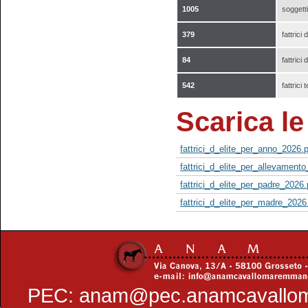
1005
soggetti 
379
fattrici d
84
fattrici d
542
fattrici 
Scarica le 
fattrici_d_elite_per_anno_2026.
fattrici_d_elite_per_allevament
fattrici_d_elite_per_padre_2026.
fattrici_d_elite_per_madre_2026
PEC:
anam@pec.anamcavallo