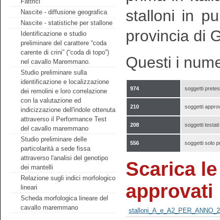
Fattrici
stalloni in 
Nascite - diffusione geografica
Nascite - statistiche per stallone
provincia di 
Identificazione e studio
preliminare del carattere “coda
carente di crini” (“coda di topo”)
Questi i nume
nel cavallo Maremmano.
Studio preliminare sulla
identificazione e localizzazione
974
soggetti pretest
dei remolini e loro correlazione
con la valutazione ed
210
soggetti appro
indicizzazione dell'indole ottenuta
attraverso il Performance Test
208
soggetti testat
del cavallo maremmano
Studio preliminare delle
556
soggetti solo p
particolarità a sede fissa
attraverso l'analisi del genotipo
Scarica le 
dei mantelli
Relazione sugli indici morfologico
approvati
lineari
Scheda morfologica lineare del
cavallo maremmano
stalloni_A_e_A2_PER_ANNO_2