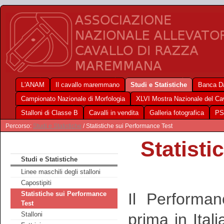
L'ANAM
Il cavallo maremmano
Studi e Statistiche
Banca Da
Campionato Nazionale di Morfologia
XLVI Mostra Nazionale del C
Stalloni di Classe B
Cavalli in vendita
Galleria fotografica
PS
Percorso:
Studi e Statistiche
/ Statistiche sui Performance Test
Statisti
Studi e Statistiche
Linee maschili degli stalloni
Capostipiti
Il Performa
Statistiche sui Performance
Test
prima in Ital
Stalloni