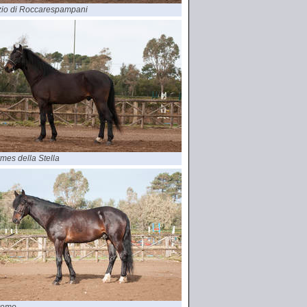
io di Roccarespampani
mes della Stella