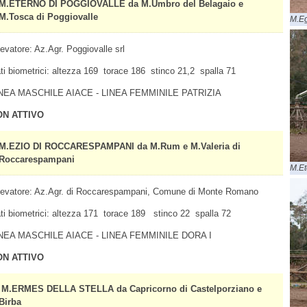
M.ETERNO DI POGGIOVALLE da M.Umbro del Belagaio e
M.Tosca di Poggiovalle
M.E
levatore: Az.Agr. Poggiovalle srl
ti biometrici: altezza 169 torace 186 stinco 21,2 spalla 71
NEA MASCHILE AIACE - LINEA FEMMINILE PATRIZIA
ON ATTIVO
M.EZIO DI ROCCARESPAMPANI da M.Rum e M.Valeria di
Roccarespampani
M.Et
levatore: Az.Agr. di Roccarespampani, Comune di Monte Romano
ti biometrici: altezza 171 torace 189 stinco 22 spalla 72
NEA MASCHILE AIACE - LINEA FEMMINILE DORA I
ON ATTIVO
M.ERMES DELLA STELLA da Capricorno di Castelporziano e
Birba