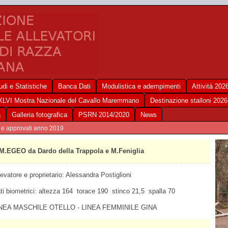
udi e Statistiche
Banca Dati
Modulistica e adempimenti
Attività 202
XLVI Mostra Nazionale del Cavallo Maremmano
Destinazione stalloni 2026
a
Galleria fotografica
PSRN 2014/2020
News
5 e approvati anno 2019
M.EGEO da Dardo della Trappola e M.Feniglia
levatore e proprietario: Alessandra Postiglioni
ti biometrici: altezza 164 torace 190 stinco 21,5 spalla 70
NEA MASCHILE OTELLO - LINEA FEMMINILE GINA