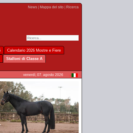
News
|
Mappa del sito
|
Ricerca
6
Calendario 2026 Mostre e Fiere
Stalloni di Classe A
venerdì, 07. agosto 2026