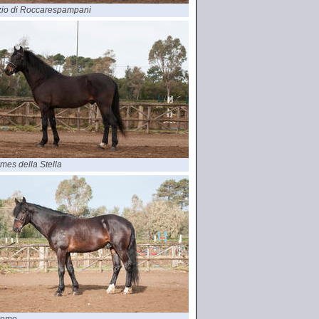
io di Roccarespampani
mes della Stella