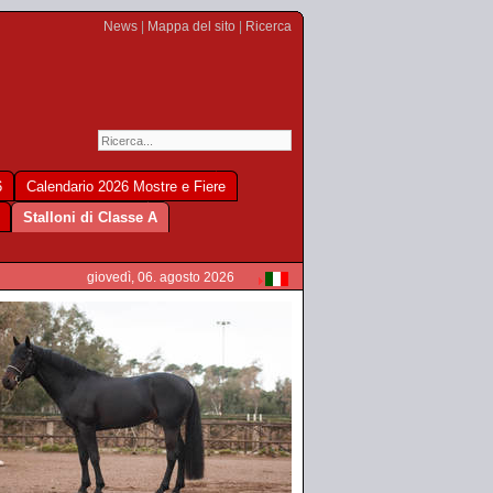
News
|
Mappa del sito
|
Ricerca
6
Calendario 2026 Mostre e Fiere
Stalloni di Classe A
giovedì, 06. agosto 2026