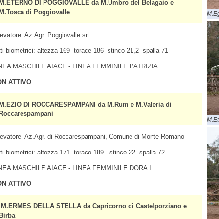
M.ETERNO DI POGGIOVALLE da M.Umbro del Belagaio e
M.Tosca di Poggiovalle
M.E
levatore: Az.Agr. Poggiovalle srl
ti biometrici: altezza 169 torace 186 stinco 21,2 spalla 71
NEA MASCHILE AIACE - LINEA FEMMINILE PATRIZIA
ON ATTIVO
M.EZIO DI ROCCARESPAMPANI da M.Rum e M.Valeria di
Roccarespampani
M.Et
levatore: Az.Agr. di Roccarespampani, Comune di Monte Romano
ti biometrici: altezza 171 torace 189 stinco 22 spalla 72
NEA MASCHILE AIACE - LINEA FEMMINILE DORA I
ON ATTIVO
M.ERMES DELLA STELLA da Capricorno di Castelporziano e
Birba