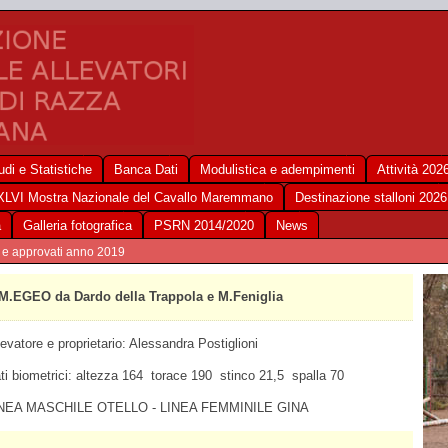
udi e Statistiche
Banca Dati
Modulistica e adempimenti
Attività 202
XLVI Mostra Nazionale del Cavallo Maremmano
Destinazione stalloni 2026
a
Galleria fotografica
PSRN 2014/2020
News
5 e approvati anno 2019
M.EGEO da Dardo della Trappola e M.Feniglia
levatore e proprietario: Alessandra Postiglioni
ti biometrici: altezza 164 torace 190 stinco 21,5 spalla 70
NEA MASCHILE OTELLO - LINEA FEMMINILE GINA