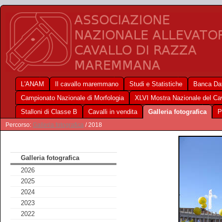
L'ANAM
Il cavallo maremmano
Studi e Statistiche
Banca Dat
Campionato Nazionale di Morfologia
XLVI Mostra Nazionale del C
Stalloni di Classe B
Cavalli in vendita
Galleria fotografica
P
Percorso:
Galleria fotografica
/ 2018
Galleria fotografica
2026
2025
2024
2023
2022