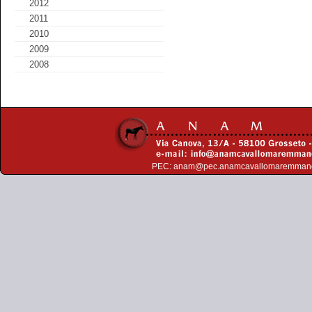
2012
2011
2010
2009
2008
PEC:
anam@pec.anamcavallomaremman