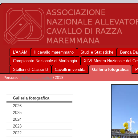
L'ANAM
Il cavallo maremmano
Studi e Statistiche
Banca Dat
Campionato Nazionale di Morfologia
XLVI Mostra Nazionale del C
Stalloni di Classe B
Cavalli in vendita
Galleria fotografica
P
Percorso:
Galleria fotografica
/ 2018
Galleria fotografica
2026
2025
2024
2023
2022