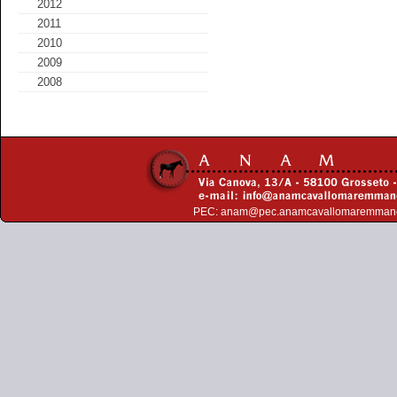
2012
2011
2010
2009
2008
PEC:
anam@pec.anamcavallomaremman