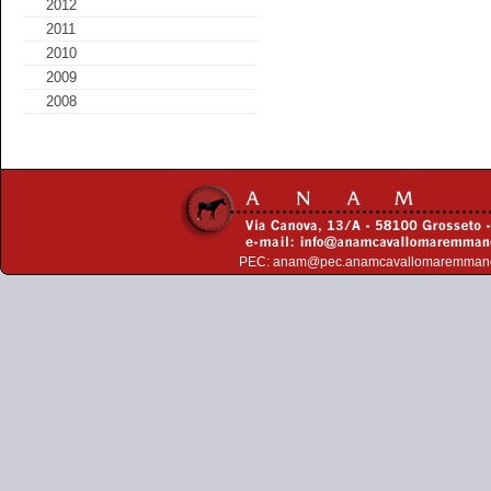
2012
2011
2010
2009
2008
PEC:
anam@pec.anamcavallomaremman