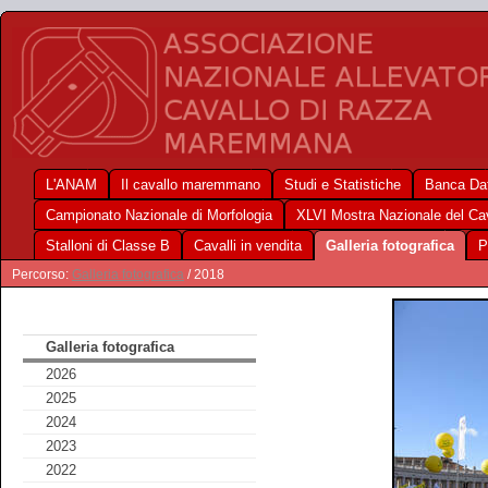
L'ANAM
Il cavallo maremmano
Studi e Statistiche
Banca Dat
Campionato Nazionale di Morfologia
XLVI Mostra Nazionale del C
Stalloni di Classe B
Cavalli in vendita
Galleria fotografica
P
Percorso:
Galleria fotografica
/ 2018
Galleria fotografica
2026
2025
2024
2023
2022