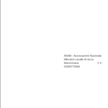
ANAM - Associazione Nazionale
Allevatori cavallo di razza
Maremmana
C.F.:
03589770589