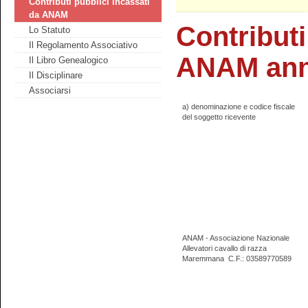
Contributi pubblici incassati
da ANAM
Contributi
Lo Statuto
Il Regolamento Associativo
ANAM ann
Il Libro Genealogico
Il Disciplinare
Associarsi
a) denominazione e codice fiscale
del soggetto ricevente
ANAM - Associazione Nazionale
Allevatori cavallo di razza
Maremmana
C.F.: 03589770589