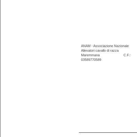
ANAM - Associazione Nazionale
Allevatori cavallo di razza
Maremmana
C.F.:
03589770589