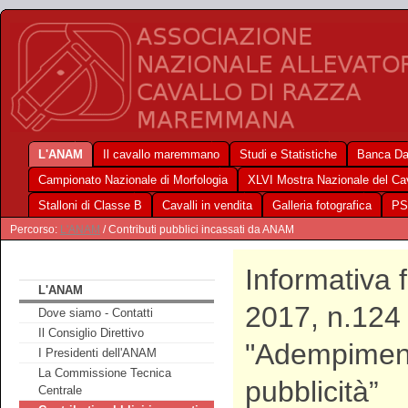
L'ANAM
Il cavallo maremmano
Studi e Statistiche
Banca Da
Campionato Nazionale di Morfologia
XLVI Mostra Nazionale del C
Stalloni di Classe B
Cavalli in vendita
Galleria fotografica
PS
Percorso:
L'ANAM
/ Contributi pubblici incassati da ANAM
Informativa 
L'ANAM
2017, n.124 
Dove siamo - Contatti
Il Consiglio Direttivo
"Adempimento
I Presidenti dell'ANAM
La Commissione Tecnica
pubblicità”
Centrale