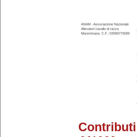
ANAM - Associazione Nazionale
Allevatori cavallo di razza
Maremmana
C.F.: 03589770589
Contributi