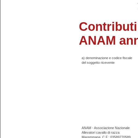
Contributi
ANAM ann
a) denominazione e codice fiscale
del soggetto ricevente
ANAM - Associazione Nazionale
Allevatori cavallo di razza
Maremmana
C.F.: 03589770589