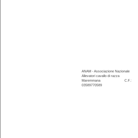
ANAM - Associazione Nazionale
Allevatori cavallo di razza
Maremmana
C.F.:
03589770589