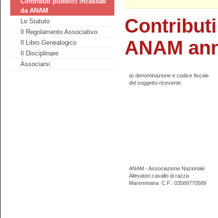
Contributi pubblici incassati
da ANAM
Contributi
Lo Statuto
Il Regolamento Associativo
ANAM ann
Il Libro Genealogico
Il Disciplinare
Associarsi
a) denominazione e codice fiscale
del soggetto ricevente
ANAM - Associazione Nazionale
Allevatori cavallo di razza
Maremmana
C.F.: 03589770589