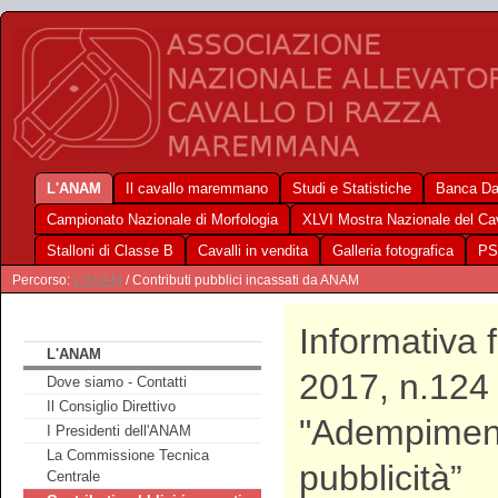
L'ANAM
Il cavallo maremmano
Studi e Statistiche
Banca Da
Campionato Nazionale di Morfologia
XLVI Mostra Nazionale del C
Stalloni di Classe B
Cavalli in vendita
Galleria fotografica
PS
Percorso:
L'ANAM
/ Contributi pubblici incassati da ANAM
Informativa 
L'ANAM
2017, n.124 
Dove siamo - Contatti
Il Consiglio Direttivo
"Adempimento
I Presidenti dell'ANAM
La Commissione Tecnica
pubblicità”
Centrale