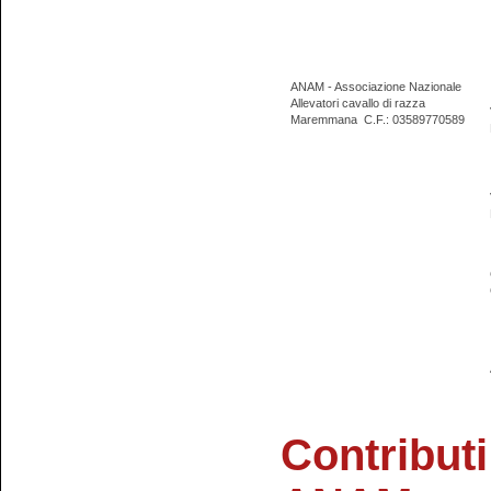
ANAM - Associazione Nazionale
Allevatori cavallo di razza
Maremmana
C.F.: 03589770589
Contributi