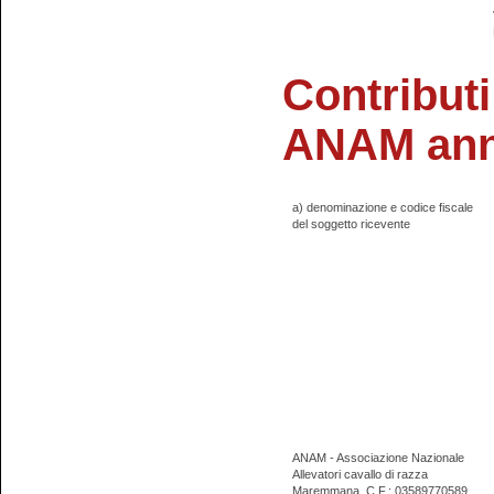
Contributi
ANAM ann
a) denominazione e codice fiscale
del soggetto ricevente
ANAM - Associazione Nazionale
Allevatori cavallo di razza
Maremmana
C.F.: 03589770589