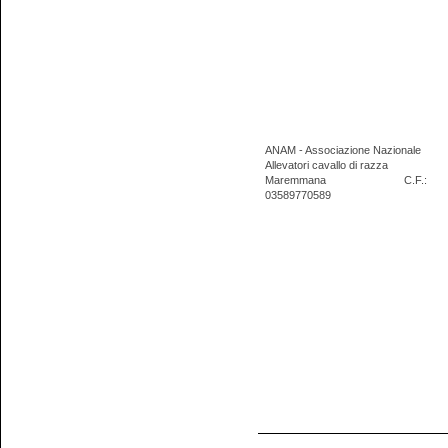
ANAM - Associazione Nazionale
Allevatori cavallo di razza
Maremmana
C.F.:
03589770589