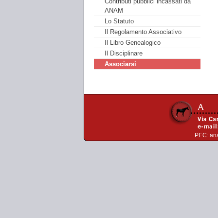
Contributi pubblici incassati da
ANAM
Lo Statuto
Il Regolamento Associativo
Il Libro Genealogico
Il Disciplinare
Associarsi
PEC:
an