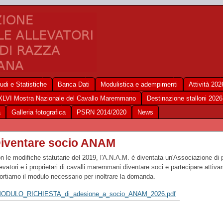
udi e Statistiche
Banca Dati
Modulistica e adempimenti
Attività 202
XLVI Mostra Nazionale del Cavallo Maremmano
Destinazione stalloni 2026
a
Galleria fotografica
PSRN 2014/2020
News
iventare socio ANAM
n le modifiche statutarie del 2019, l'A.N.A.M. è diventata un'Associazione di p
levatori e i proprietari di cavalli maremmani diventare soci e partecipare attiv
portiamo il modulo necessario per inoltrare la domanda.
ODULO_RICHIESTA_di_adesione_a_socio_ANAM_2026.pdf