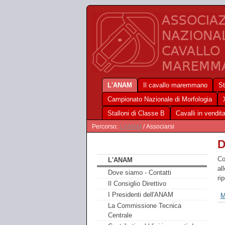
L'ANAM
Il cavallo maremmano
St
Campionato Nazionale di Morfologia
Stalloni di Classe B
Cavalli in vendit
Percorso:
L'ANAM
/ Associarsi
D
Co
L'ANAM
al
Dove siamo - Contatti
ri
Il Consiglio Direttivo
I Presidenti dell'ANAM
M
La Commissione Tecnica
Centrale