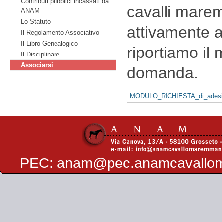
Contributi pubblici incassati da
cavalli marem
ANAM
Lo Statuto
attivamente a
Il Regolamento Associativo
Il Libro Genealogico
riportiamo il
Il Disciplinare
Associarsi
domanda.
MODULO_RICHIESTA_di_adesi
PEC:
anam@pec.anamcavallo