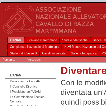
L'ANAM
Il cavallo maremmano
Studi e Statistiche
Banca Da
Campionato Nazionale di Morfologia
XLVI Mostra Nazionale del C
Stalloni di Classe B
Cavalli in vendita
Galleria fotografica
PS
Percorso:
L'ANAM
/ Associarsi
Diventar
L'ANAM
Con le modifi
Dove siamo - Contatti
Il Consiglio Direttivo
diventata un'
I Presidenti dell'ANAM
La Commissione Tecnica
quindi possibil
Centrale