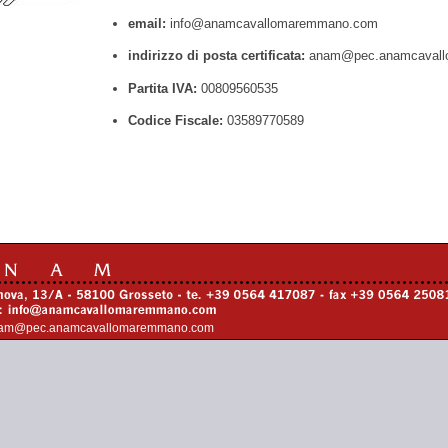
email:
info@anamcavallomaremmano.com
indirizzo di posta certificata:
anam@pec.anamcavall
Partita IVA:
00809560535
Codice Fiscale:
03589770589
am@pec.anamcavallomaremmano.com