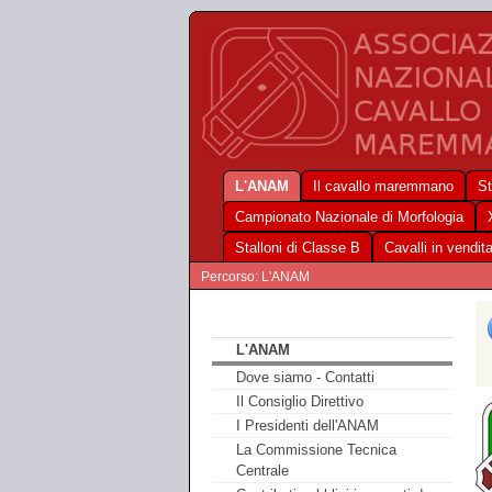
L'ANAM
Il cavallo maremmano
St
Campionato Nazionale di Morfologia
Stalloni di Classe B
Cavalli in vendit
Percorso: L'ANAM
L'ANAM
Dove siamo - Contatti
Il Consiglio Direttivo
I Presidenti dell'ANAM
La Commissione Tecnica
Centrale