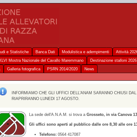
udi e Statistiche
Banca Dati
Modulistica e adempimenti
Attività 202
XLVI Mostra Nazionale del Cavallo Maremmano
Destinazione stalloni 2026
a
Galleria fotografica
PSRN 2014/2020
News
INFORMIAMO CHE GLI UFFICI DELL'ANAM SARANNO CHIUSI DAL
RIAPRIRANNO LUNEDI 17 AGOSTO.
La sede dell'A.N.A.M. si trova a
Grosseto, in via Canova 1
Gli uffici sono aperti al pubblico dalle ore 8,30 alle ore 1
Telefono:
0564 417087