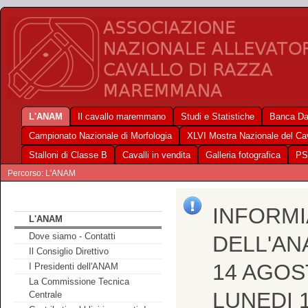
L'ANAM
Il cavallo maremmano
Studi e Statistiche
Banca Da
Campionato Nazionale di Morfologia
XLVI Mostra Nazionale del C
Stalloni di Classe B
Cavalli in vendita
Galleria fotografica
PS
Percorso: L'ANAM
INFORMI
L'ANAM
Dove siamo - Contatti
DELL'AN
Il Consiglio Direttivo
14 AGOS
I Presidenti dell'ANAM
La Commissione Tecnica
LUNEDI 
Centrale