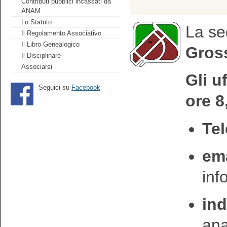
Contributi pubblici incassati da
ANAM
Lo Statuto
La se
Il Regolamento Associativo
Il Libro Genealogico
Gross
Il Disciplinare
Associarsi
Gli u
Seguici su
Facebook
ore 8
Tel
ema
in
ind
an