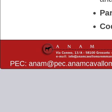
Par
Cod
PEC:
anam@pec.anamcavallo