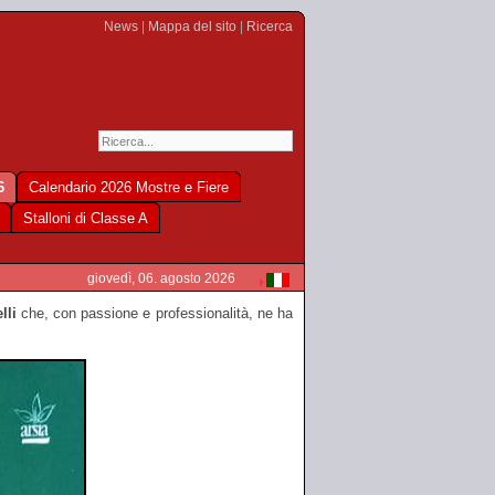
News
|
Mappa del sito
|
Ricerca
6
Calendario 2026 Mostre e Fiere
Stalloni di Classe A
giovedì, 06. agosto 2026
lli
che, con passione e professionalità, ne ha