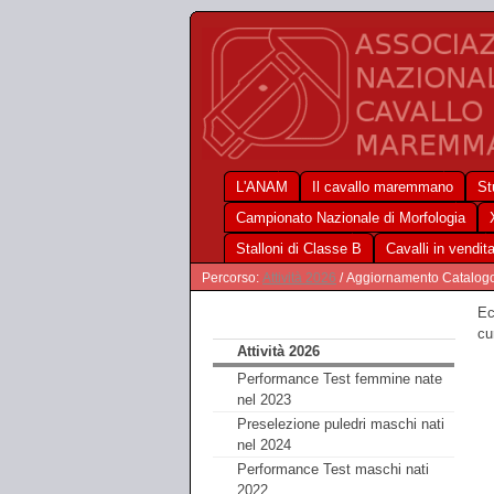
L'ANAM
Il cavallo maremmano
St
Campionato Nazionale di Morfologia
Stalloni di Classe B
Cavalli in vendit
Percorso:
Attività 2026
/ Aggiornamento Catalogo
Ec
cu
Attività 2026
Performance Test femmine nate
nel 2023
Preselezione puledri maschi nati
nel 2024
Performance Test maschi nati
2022