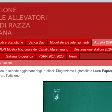
udi e Statistiche
Banca Dati
Modulistica e adempimenti
Attività 202
XLVI Mostra Nazionale del Cavallo Maremmano
Destinazione stalloni 2026
a
Galleria fotografica
PSRN 2014/2020
News
 Stalloni
co le schede aggiornate degli stalloni. Ringraziamo il giornalista
Luca Papare
rato l'edizione.