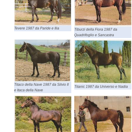
Tevere 1987 da Paride e Ilia
Tiburzi della Fiora 1987 da
Quadrifoglio e Sancastra
Titaco della Nave 1987 da Silvio II
Titanic 1987 da Universo e Nadia
e Itaca della Nave