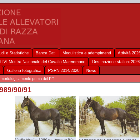
udi e Statistiche
Banca Dati
Modulistica e adempimenti
Attività 202
XLVI Mostra Nazionale del Cavallo Maremmano
Destinazione stalloni 2026
a
Galleria fotografica
PSRN 2014/2020
News
i morfologicamente prima del P.T.
989/90/91
Vadis Virgilio 1989 da Vomero IV e