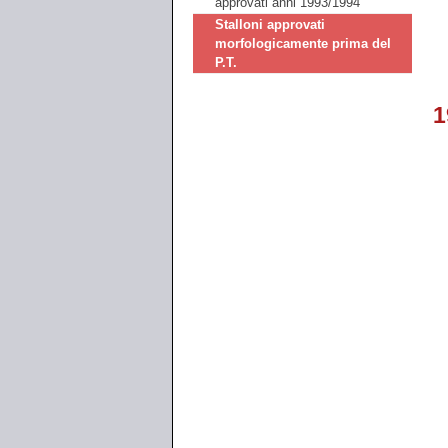
approvati anni 1993/1994
Stalloni approvati
morfologicamente prima del
P.T.
1