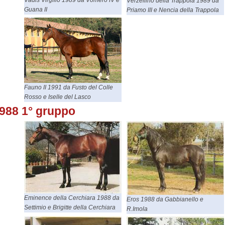
Verzellino della Trappola 1989 da
Guana II
Priamo III e Nencia della Trappola
Fauno II 1991 da Fusto del Colle
Rosso e Iselle del Lasco
988 1° gruppo
Eminence della Cerchiara 1988 da
Eros 1988 da Gabbianello e
Settimio e Brigitte della Cerchiara
R.Imola