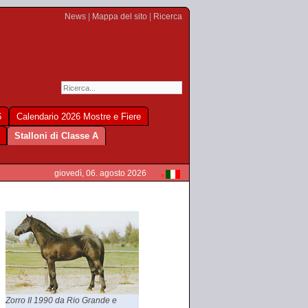
News
|
Mappa del sito
|
Ricerca
6
Calendario 2026 Mostre e Fiere
Stalloni di Classe A
giovedì, 06. agosto 2026
Zorro II 1990 da Rio Grande e