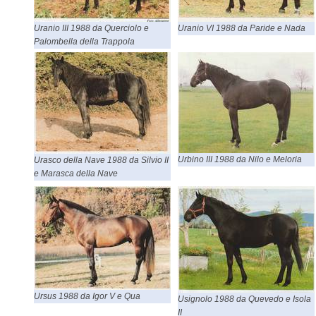
Uranio III 1988 da Querciolo e
Uranio VI 1988 da Paride e Nada
Palombella della Trappola
Urbino III 1988 da Nilo e Meloria
Urasco della Nave 1988 da Silvio II
e Marasca della Nave
Ursus 1988 da Igor V e Qua
Usignolo 1988 da Quevedo e Isola
II