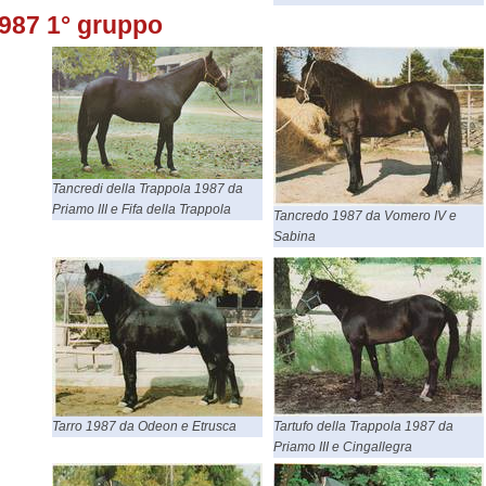
987 1° gruppo
Tancredi della Trappola 1987 da
Priamo III e Fifa della Trappola
Tancredo 1987 da Vomero IV e
Sabina
Tarro 1987 da Odeon e Etrusca
Tartufo della Trappola 1987 da
Priamo III e Cingallegra