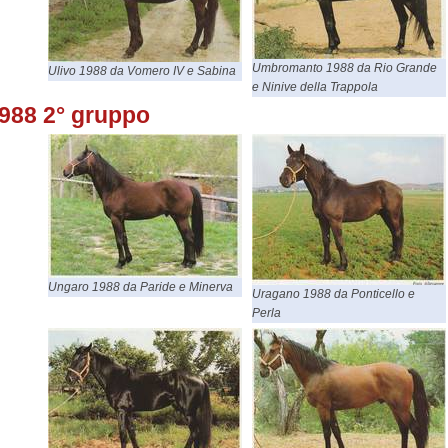
Umbromanto 1988 da Rio Grande
Ulivo 1988 da Vomero IV e Sabina
e Ninive della Trappola
988 2° gruppo
Ungaro 1988 da Paride e Minerva
Uragano 1988 da Ponticello e
Perla