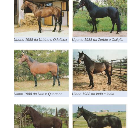
Uberto 1988 da Urbino e Odalisca
Ugento 1988 da Zerbio e Ostiglia
Ulano 1988 da Urlo e Quartana
Ulano 1988 da Indù e India