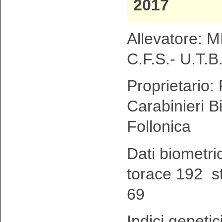
2017
Allevatore: MI
C.F.S.- U.T.B.
Proprietario:
Carabinieri Bi
Follonica
Dati biometri
torace 192 s
69
Indici genetic