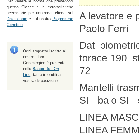
Per vedere le norme che prevedono
questa Classe e le caratteristiche
Allevatore e p
necessarie per rientrarvi, clicca sul
Disciplinare
e sul nostro
Programma
Genetico
.
Paolo Ferri
Dati biometri
Ogni soggetto iscritto al
torace 190 s
nostro Libro
Genealogico è presente
72
nella
Banca Dati On
Line
, tante info utili a
vostra disposizione.
Mantelli tras
SI - baio SI -
LINEA MASCH
LINEA FEMM