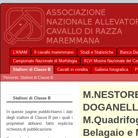
L'ANAM
Il cavallo maremmano
Studi e Statistiche
Banca Dat
Campionato Nazionale di Morfologia
XLVI Mostra Nazionale del C
Stalloni di Classe B
Cavalli in vendita
Galleria fotografica
P
Percorso: Stalloni di Classe B
M.NESTOR
Stalloni di Classe B
DOGANELL
In queste pagine pubblichiamo i dati
M.Quadrifog
degli stalloni di Classe B per i quali i
proprietari abbiano fatto esplicita
richiesta di pubblicazione.
Belagaio e 