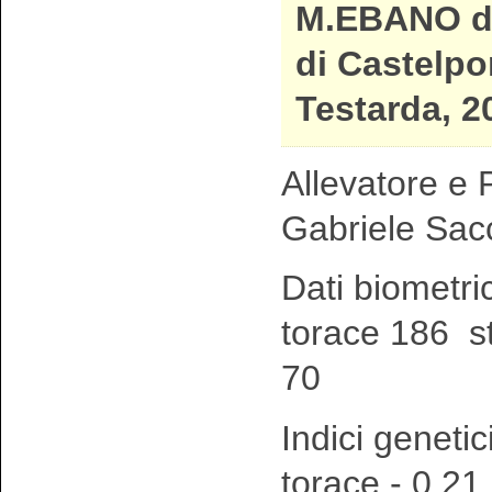
M.EBANO d
di Castelpo
Testarda, 2
Allevatore e P
Gabriele Sac
Dati biometri
torace 186 s
70
Indici genetic
torace - 0,21