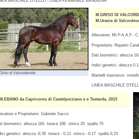
NEA MASCHILE OTELLO - LINEA FEMMINILE BANDIERA
M.GRISO DI VALCORDE
M.Urania di Valcordevo
Allevatore: MI.P.A.A.F.- C.
Proprietario: Reparto Carab
Dati biometrici: altezza 1
Indici genetici: altezza 0
Griso di Valcordevole
Mantelli trasmessi: morello
LINEA MASCHILE OTELL
M.EBANO da Capricorno di Castelporziano e e Testarda, 2015
levatore e Proprietario: Gabriele Sacco
ti biometrici: altezza 165 torace 186 stinco 20 spalla 70
dici genetici: altezza -0,30 torace - 0,21 stinco - 0,17 spalla 0,23