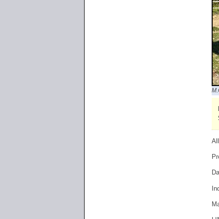
M.
Al
Pr
Da
In
Ma