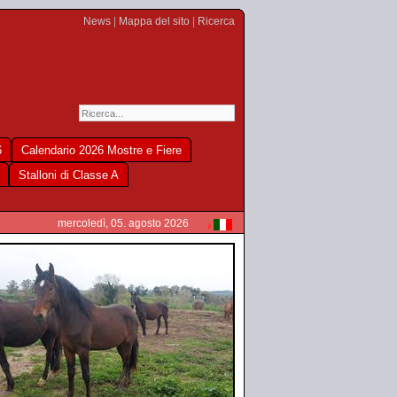
News
|
Mappa del sito
|
Ricerca
6
Calendario 2026 Mostre e Fiere
Stalloni di Classe A
mercoledì, 05. agosto 2026