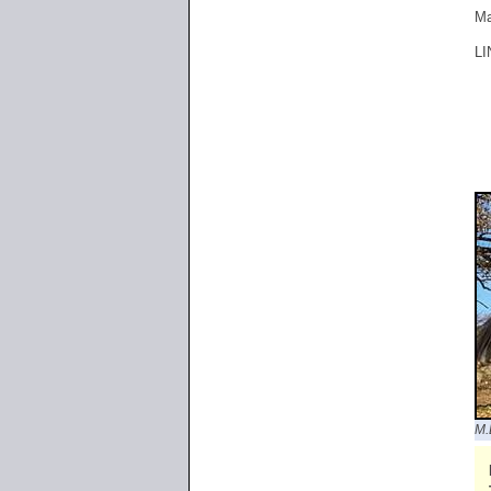
Ma
LI
M.