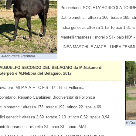
Proprietario: SOCIETA' AGRICOLA TORRE
Dati biometrici: altezza 166 torace 195 st
Indici genetici: altezza 1,15 torace 1,81 s
Mantelli trasmessi: morello SI - baio NO* 
LINEA MASCHILE AIACE - LINEA FEMMI
Guado della Trappola
M.GUELFO SECONDO DEL BELAGAIO da M.Nakano di
Sterpeti e M.Nebbia del Belagaio, 2017
levatore: MI.P.A.A.F.- C.F.S.- U.T.B. di Follonica
oprietario: Reparto Carabinieri Biodiversità' di Follonica
ti biometrici: altezza 173 torace 192 stinco 22 spalla 69
dici genetici: altezza 2,69 torace 2,13 stinco 0,32 spalla 0,94
M.Gue
ntelli trasmessi: morello SI - baio SI - sauro MAI