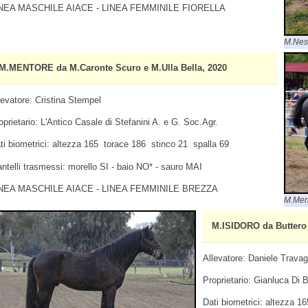
NEA MASCHILE AIACE - LINEA FEMMINILE FIORELLA
M.Nes
M.MENTORE da M.Caronte Scuro e M.Ulla Bella, 2020
levatore: Cristina Stempel
oprietario: L'Antico Casale di Stefanini A. e G. Soc.Agr.
ti biometrici: altezza 165 torace 186 stinco 21 spalla 69
ntelli trasmessi: morello SI - baio NO* - sauro MAI
NEA MASCHILE AIACE - LINEA FEMMINILE BREZZA
M.Men
M.ISIDORO da Buttero 
Allevatore: Daniele Travagl
Proprietario: Gianluca Di 
Dati biometrici: altezza 1