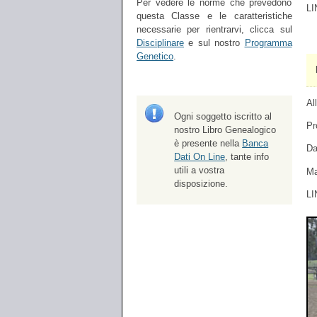
Per vedere le norme che prevedono
LI
questa Classe e le caratteristiche
necessarie per rientrarvi, clicca sul
Disciplinare
e sul nostro
Programma
Genetico
.
Al
Ogni soggetto iscritto al
Pr
nostro Libro Genealogico
è presente nella
Banca
Da
Dati On Line
, tante info
utili a vostra
Ma
disposizione.
LI