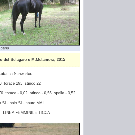
Ebano
o del Belagaio e M.Melamora, 2015
 Katarina Schwartau
163 torace 193 stinco 22
,76 torace - 0,02 stinco - 0,55 spalla - 0,52
o SI - baio SI - sauro MAI
- LINEA FEMMINILE TICCA