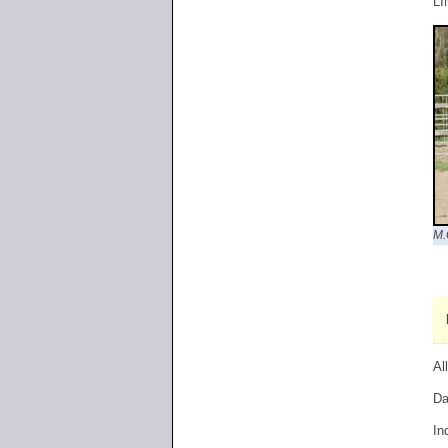
LI
M.
Al
Da
In