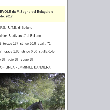
VOLE da M.Sogno del Belagaio e
le, 2017
F.S.- U.T.B. di Belluno
inieri Biodiversità' di Belluno
62 torace 187 stinco 20,8 spalla 71
,17 torace 1,86 stinco 0,00 spalla 0,45
 SI - baio SI - sauro SI
O - LINEA FEMMINILE BANDIERA