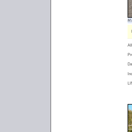
M.
Al
Pr
Da
In
LI