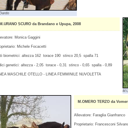
Dardo
M.URANO SCURO da Brandano e Upupa, 2008
levatore: Monica Gaggini
oprietario: Michele Focacetti
ti biometrici: altezza 162 torace 190 stinco 20,5 spalla 71
dici genetici: altezza - 2,05 torace - 0,31 stinco - 0,65 spalla - 0,89
NEA MASCHILE OTELLO - LINEA FEMMINILE NUVOLETTA
M.U
M.OMERO TERZO da Vomero I
Allevatore: Faraglia Gianfranco
Proprietario: Francesconi Silvan