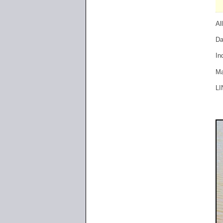
Al
Da
In
Ma
LI