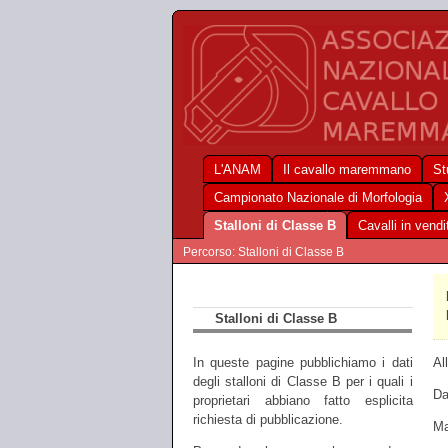
L'ANAM
Il cavallo maremmano
St
Campionato Nazionale di Morfologia
Stalloni di Classe B
Cavalli in vendi
Percorso: Stalloni di Classe B
Stalloni di Classe B
Al
In queste pagine pubblichiamo i dati
degli stalloni di Classe B per i quali i
Da
proprietari abbiano fatto esplicita
richiesta di pubblicazione.
Ma