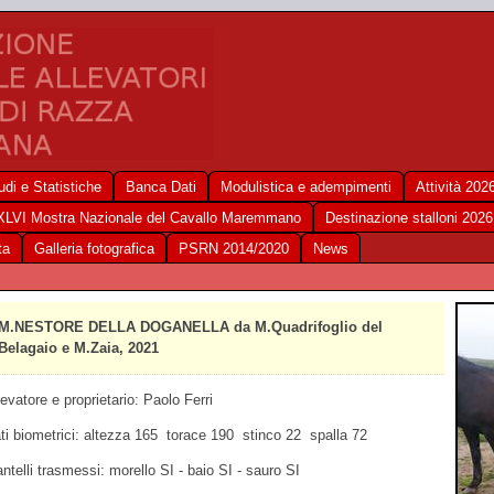
udi e Statistiche
Banca Dati
Modulistica e adempimenti
Attività 202
XLVI Mostra Nazionale del Cavallo Maremmano
Destinazione stalloni 2026
ta
Galleria fotografica
PSRN 2014/2020
News
M.NESTORE DELLA DOGANELLA da M.Quadrifoglio del
Belagaio e M.Zaia, 2021
levatore e proprietario: Paolo Ferri
ti biometrici: altezza 165 torace 190 stinco 22 spalla 72
ntelli trasmessi: morello SI - baio SI - sauro SI