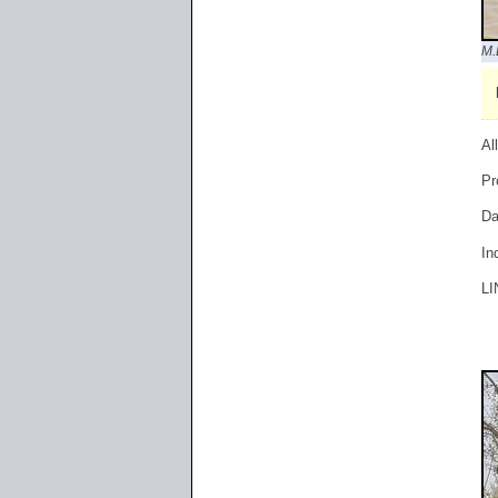
M.
Al
Pr
Da
In
LI