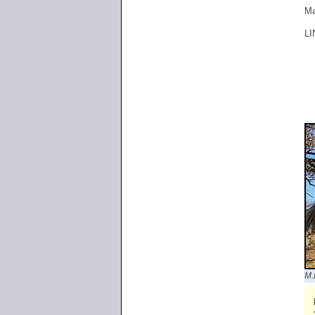
Ma
LI
M.