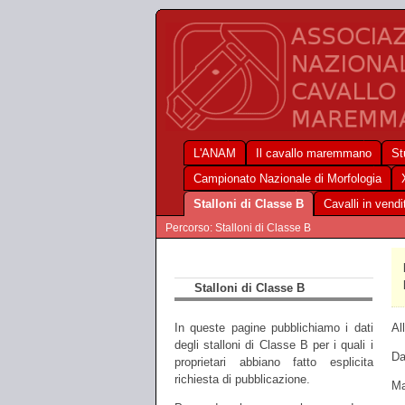
L'ANAM
Il cavallo maremmano
St
Campionato Nazionale di Morfologia
Stalloni di Classe B
Cavalli in vendi
Percorso: Stalloni di Classe B
Stalloni di Classe B
Al
In queste pagine pubblichiamo i dati
degli stalloni di Classe B per i quali i
Da
proprietari abbiano fatto esplicita
richiesta di pubblicazione.
Ma