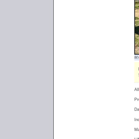
M.
Al
Pr
Da
In
Ma