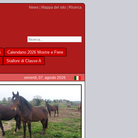
News
|
Mappa del sito
|
Ricerca
6
Calendario 2026 Mostre e Fiere
Stalloni di Classe A
venerdì, 07. agosto 2026