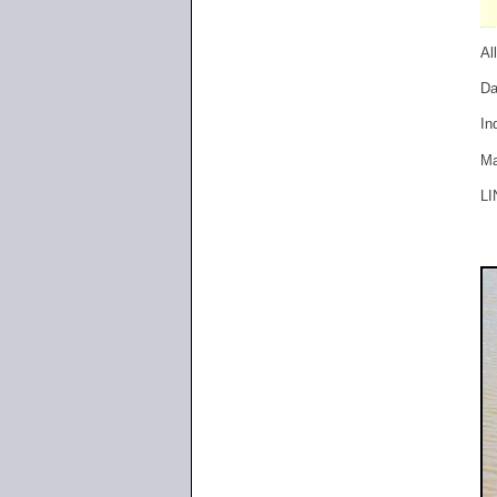
Al
Da
In
Ma
LI