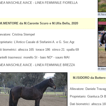
NEA MASCHILE AIACE - LINEA FEMMINILE FIORELLA
M.Nes
M.MENTORE da M.Caronte Scuro e M.Ulla Bella, 2020
levatore: Cristina Stempel
oprietario: L'Antico Casale di Stefanini A. e G. Soc.Agr.
ti biometrici: altezza 165 torace 186 stinco 21 spalla 69
ntelli trasmessi: morello SI - baio NO* - sauro MAI
NEA MASCHILE AIACE - LINEA FEMMINILE BREZZA
M.Men
M.ISIDORO da Buttero 
Allevatore: Daniele Travagl
Proprietario: Gianluca Di 
Dati biometrici: altezza 1