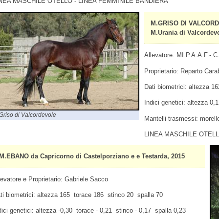
NEA MASCHILE OTELLO - LINEA FEMMINILE BANDIERA
M.GRISO DI VALCORDE
M.Urania di Valcordevo
Allevatore: MI.P.A.A.F.- C.
Proprietario: Reparto Carab
Dati biometrici: altezza 1
Indici genetici: altezza 0
Griso di Valcordevole
Mantelli trasmessi: morello
LINEA MASCHILE OTELL
M.EBANO da Capricorno di Castelporziano e e Testarda, 2015
levatore e Proprietario: Gabriele Sacco
ti biometrici: altezza 165 torace 186 stinco 20 spalla 70
dici genetici: altezza -0,30 torace - 0,21 stinco - 0,17 spalla 0,23