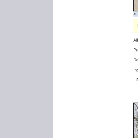
M.
Al
Pr
Da
In
LI