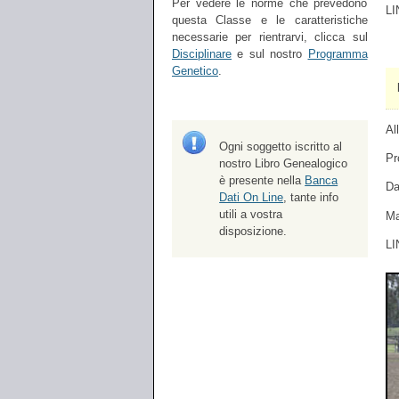
Per vedere le norme che prevedono
LI
questa Classe e le caratteristiche
necessarie per rientrarvi, clicca sul
Disciplinare
e sul nostro
Programma
Genetico
.
Al
Ogni soggetto iscritto al
Pr
nostro Libro Genealogico
è presente nella
Banca
Da
Dati On Line
, tante info
utili a vostra
Ma
disposizione.
LI