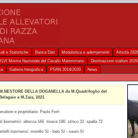
udi e Statistiche
Banca Dati
Modulistica e adempimenti
Attività 202
XLVI Mostra Nazionale del Cavallo Maremmano
Destinazione stalloni 2026
ta
Galleria fotografica
PSRN 2014/2020
News
M.NESTORE DELLA DOGANELLA da M.Quadrifoglio del
Belagaio e M.Zaia, 2021
levatore e proprietario: Paolo Ferri
ti biometrici: altezza 165 torace 190 stinco 22 spalla 72
ntelli trasmessi: morello SI - baio SI - sauro SI