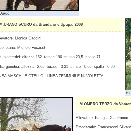
Dardo
M.URANO SCURO da Brandano e Upupa, 2008
levatore: Monica Gaggini
oprietario: Michele Focacetti
ti biometrici: altezza 162 torace 190 stinco 20,5 spalla 71
dici genetici: altezza - 2,05 torace - 0,31 stinco - 0,65 spalla - 0,89
NEA MASCHILE OTELLO - LINEA FEMMINILE NUVOLETTA
M.U
M.OMERO TERZO da Vomero I
Allevatore: Faraglia Gianfranco
Proprietario: Francesconi Silvan