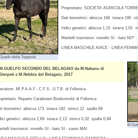
Proprietario: SOCIETA' AGRICOLA TORRE
Dati biometrici: altezza 166 torace 195 st
Indici genetici: altezza 1,15 torace 1,81 s
Mantelli trasmessi: morello SI - baio NO* 
LINEA MASCHILE AIACE - LINEA FEMMI
Guado della Trappola
M.GUELFO SECONDO DEL BELAGAIO da M.Nakano di
Sterpeti e M.Nebbia del Belagaio, 2017
levatore: MI.P.A.A.F.- C.F.S.- U.T.B. di Follonica
oprietario: Reparto Carabinieri Biodiversità' di Follonica
ti biometrici: altezza 173 torace 192 stinco 22 spalla 69
dici genetici: altezza 2,69 torace 2,13 stinco 0,32 spalla 0,94
M.Gue
ntelli trasmessi: morello SI - baio SI - sauro MAI