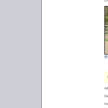
LI
M.
Al
Da
In