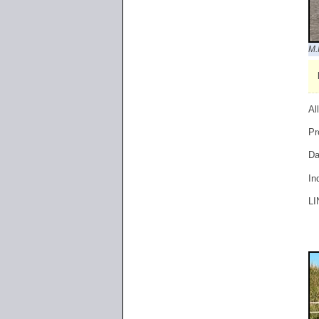
M.
Al
Pr
Da
In
LI