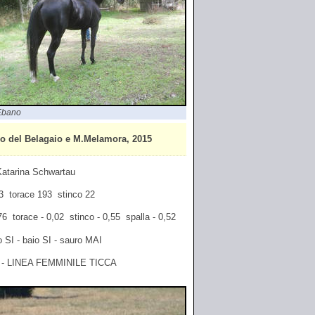
Ebano
o del Belagaio e M.Melamora, 2015
 Katarina Schwartau
163 torace 193 stinco 22
,76 torace - 0,02 stinco - 0,55 spalla - 0,52
o SI - baio SI - sauro MAI
- LINEA FEMMINILE TICCA