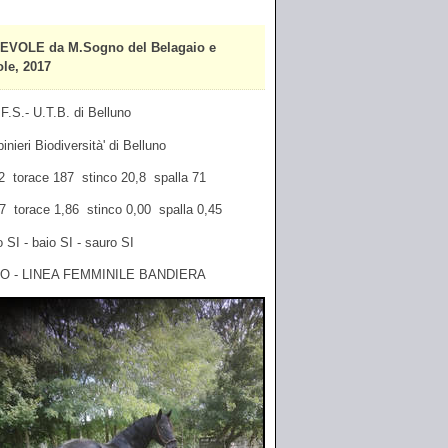
VOLE da M.Sogno del Belagaio e
le, 2017
F.S.- U.T.B. di Belluno
inieri Biodiversità' di Belluno
62 torace 187 stinco 20,8 spalla 71
,17 torace 1,86 stinco 0,00 spalla 0,45
 SI - baio SI - sauro SI
O - LINEA FEMMINILE BANDIERA