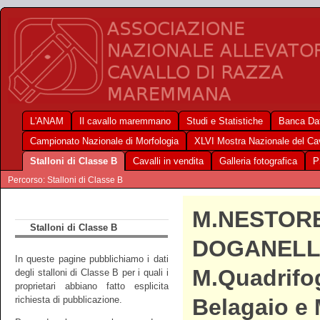
L'ANAM
Il cavallo maremmano
Studi e Statistiche
Banca Dat
Campionato Nazionale di Morfologia
XLVI Mostra Nazionale del C
Stalloni di Classe B
Cavalli in vendita
Galleria fotografica
P
Percorso: Stalloni di Classe B
M.NESTOR
Stalloni di Classe B
DOGANELL
In queste pagine pubblichiamo i dati
M.Quadrifog
degli stalloni di Classe B per i quali i
proprietari abbiano fatto esplicita
richiesta di pubblicazione.
Belagaio e 