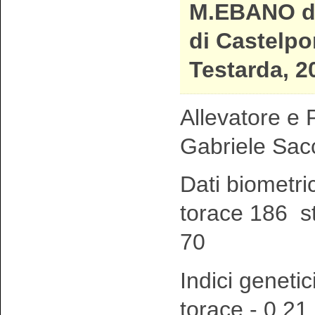
M.EBANO d
di Castelpo
Testarda, 2
Allevatore e P
Gabriele Sac
Dati biometri
torace 186 s
70
Indici genetic
torace - 0,21