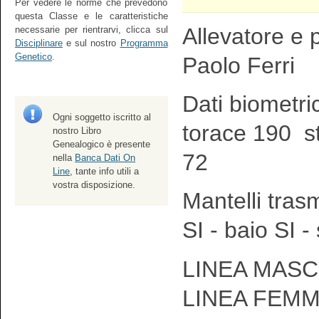
Per vedere le norme che prevedono
questa Classe e le caratteristiche
Allevatore e p
necessarie per rientrarvi, clicca sul
Disciplinare
e sul nostro
Programma
Genetico
.
Paolo Ferri
Dati biometri
Ogni soggetto iscritto al
torace 190 s
nostro Libro
Genealogico è presente
72
nella
Banca Dati On
Line
, tante info utili a
vostra disposizione.
Mantelli tras
SI - baio SI -
LINEA MASCH
LINEA FEMM