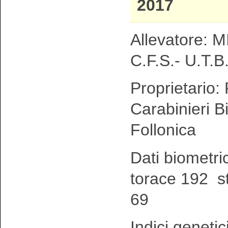
2017
Allevatore: MI
C.F.S.- U.T.B.
Proprietario:
Carabinieri Bi
Follonica
Dati biometri
torace 192 s
69
Indici genetic