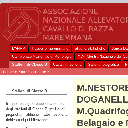
L'ANAM
Il cavallo maremmano
Studi e Statistiche
Banca Dat
Campionato Nazionale di Morfologia
XLVI Mostra Nazionale del C
Stalloni di Classe B
Cavalli in vendita
Galleria fotografica
P
Percorso: Stalloni di Classe B
M.NESTOR
Stalloni di Classe B
DOGANELL
In queste pagine pubblichiamo i dati
M.Quadrifog
degli stalloni di Classe B per i quali i
proprietari abbiano fatto esplicita
richiesta di pubblicazione.
Belagaio e 