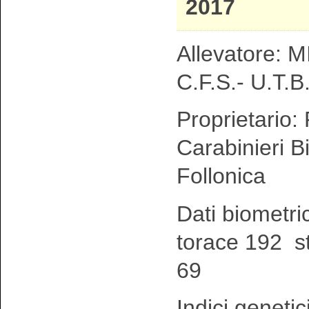
2017
Allevatore: MI
C.F.S.- U.T.B.
Proprietario:
Carabinieri Bi
Follonica
Dati biometri
torace 192 s
69
Indici genetic