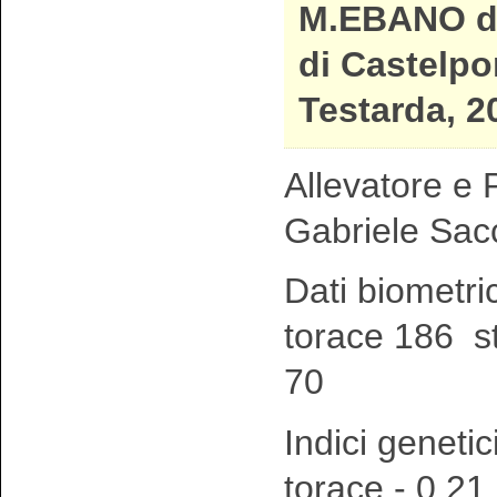
M.EBANO d
di Castelpo
Testarda, 2
Allevatore e P
Gabriele Sac
Dati biometri
torace 186 s
70
Indici genetic
torace - 0,21