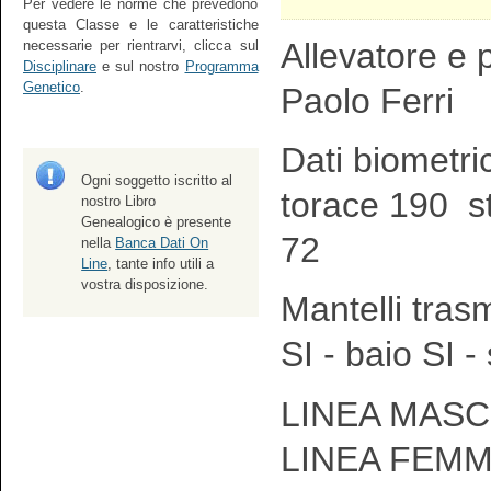
Per vedere le norme che prevedono
questa Classe e le caratteristiche
Allevatore e p
necessarie per rientrarvi, clicca sul
Disciplinare
e sul nostro
Programma
Genetico
.
Paolo Ferri
Dati biometri
Ogni soggetto iscritto al
torace 190 s
nostro Libro
Genealogico è presente
72
nella
Banca Dati On
Line
, tante info utili a
vostra disposizione.
Mantelli tras
SI - baio SI -
LINEA MASCH
LINEA FEMM