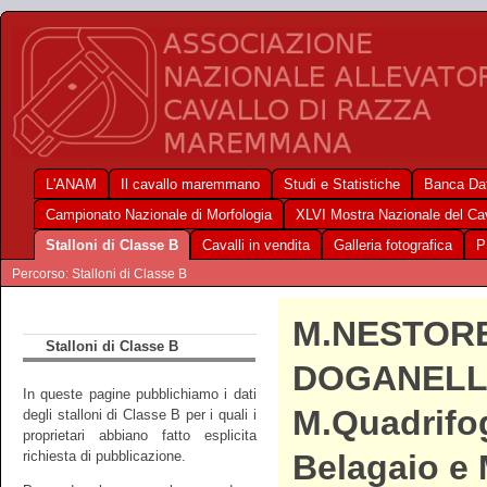
L'ANAM
Il cavallo maremmano
Studi e Statistiche
Banca Dat
Campionato Nazionale di Morfologia
XLVI Mostra Nazionale del C
Stalloni di Classe B
Cavalli in vendita
Galleria fotografica
P
Percorso: Stalloni di Classe B
M.NESTOR
Stalloni di Classe B
DOGANELL
In queste pagine pubblichiamo i dati
M.Quadrifog
degli stalloni di Classe B per i quali i
proprietari abbiano fatto esplicita
richiesta di pubblicazione.
Belagaio e 