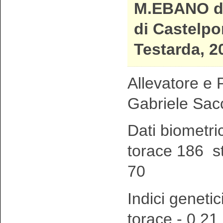
M.EBANO d
di Castelpo
Testarda, 2
Allevatore e P
Gabriele Sac
Dati biometri
torace 186 s
70
Indici genetic
torace - 0,21