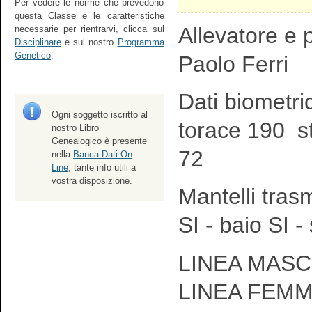
Per vedere le norme che prevedono
questa Classe e le caratteristiche
Allevatore e p
necessarie per rientrarvi, clicca sul
Disciplinare
e sul nostro
Programma
Genetico
.
Paolo Ferri
Dati biometri
Ogni soggetto iscritto al
torace 190 s
nostro Libro
Genealogico è presente
72
nella
Banca Dati On
Line
, tante info utili a
vostra disposizione.
Mantelli tras
SI - baio SI -
LINEA MASCH
LINEA FEMM