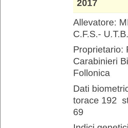
2017
Allevatore: MI
C.F.S.- U.T.B.
Proprietario:
Carabinieri Bi
Follonica
Dati biometri
torace 192 s
69
Indici genetic