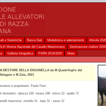
udi e Statistiche
Banca Dati
Modulistica e adempimenti
Attività 202
XLVI Mostra Nazionale del Cavallo Maremmano
Destinazione stalloni 2026
ta
Galleria fotografica
PSRN 2014/2020
News
M.NESTORE DELLA DOGANELLA da M.Quadrifoglio del
Belagaio e M.Zaia, 2021
levatore e proprietario: Paolo Ferri
ti biometrici: altezza 165 torace 190 stinco 22 spalla 72
ntelli trasmessi: morello SI - baio SI - sauro SI