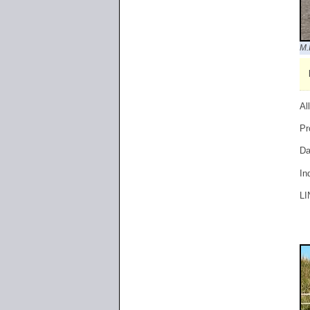
M.
Al
Pr
Da
In
LI