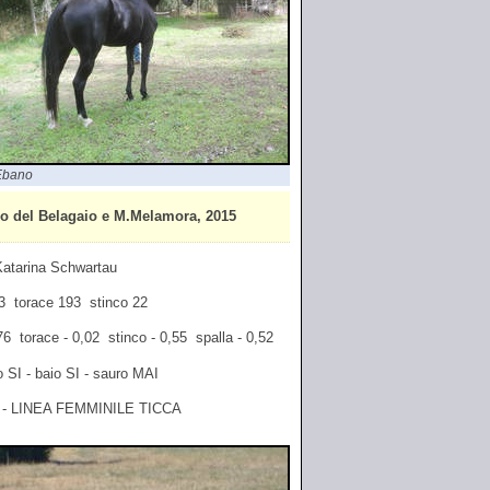
Ebano
o del Belagaio e M.Melamora, 2015
 Katarina Schwartau
163 torace 193 stinco 22
,76 torace - 0,02 stinco - 0,55 spalla - 0,52
o SI - baio SI - sauro MAI
- LINEA FEMMINILE TICCA