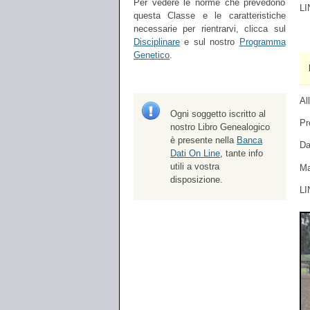
Per vedere le norme che prevedono
LI
questa Classe e le caratteristiche
necessarie per rientrarvi, clicca sul
Disciplinare
e sul nostro
Programma
Genetico
.
Al
Ogni soggetto iscritto al
Pr
nostro Libro Genealogico
è presente nella
Banca
Da
Dati On Line
, tante info
utili a vostra
Ma
disposizione.
LI