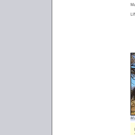
Ma
LI
M.