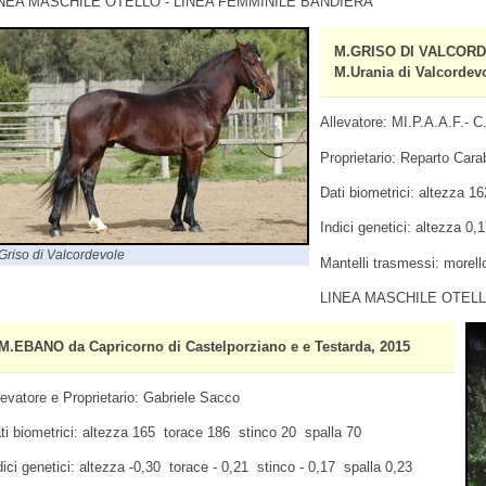
NEA MASCHILE OTELLO - LINEA FEMMINILE BANDIERA
M.GRISO DI VALCORDE
M.Urania di Valcordevo
Allevatore: MI.P.A.A.F.- C.
Proprietario: Reparto Carab
Dati biometrici: altezza 1
Indici genetici: altezza 0
Griso di Valcordevole
Mantelli trasmessi: morello
LINEA MASCHILE OTELL
M.EBANO da Capricorno di Castelporziano e e Testarda, 2015
levatore e Proprietario: Gabriele Sacco
ti biometrici: altezza 165 torace 186 stinco 20 spalla 70
dici genetici: altezza -0,30 torace - 0,21 stinco - 0,17 spalla 0,23