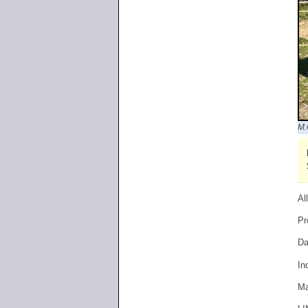
M.
Al
Pr
Da
In
Ma