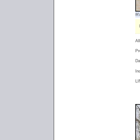
M.
Al
Pr
Da
In
LI