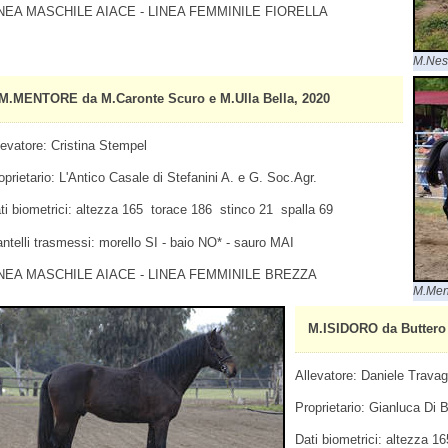
NEA MASCHILE AIACE - LINEA FEMMINILE FIORELLA
M.Nes
M.MENTORE da M.Caronte Scuro e M.Ulla Bella, 2020
levatore: Cristina Stempel
oprietario: L'Antico Casale di Stefanini A. e G. Soc.Agr.
ti biometrici: altezza 165 torace 186 stinco 21 spalla 69
ntelli trasmessi: morello SI - baio NO* - sauro MAI
NEA MASCHILE AIACE - LINEA FEMMINILE BREZZA
M.Men
M.ISIDORO da Buttero 
Allevatore: Daniele Travagl
Proprietario: Gianluca Di 
Dati biometrici: altezza 1