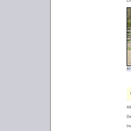
LI
M.
Al
Da
In