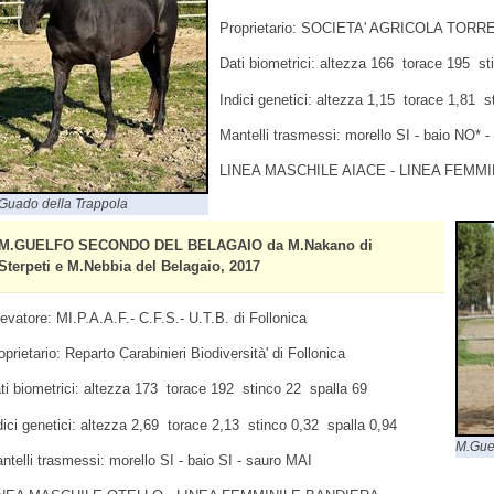
Proprietario: SOCIETA' AGRICOLA TORRE
Dati biometrici: altezza 166 torace 195 st
Indici genetici: altezza 1,15 torace 1,81 s
Mantelli trasmessi: morello SI - baio NO* 
LINEA MASCHILE AIACE - LINEA FEMMI
Guado della Trappola
M.GUELFO SECONDO DEL BELAGAIO da M.Nakano di
Sterpeti e M.Nebbia del Belagaio, 2017
levatore: MI.P.A.A.F.- C.F.S.- U.T.B. di Follonica
oprietario: Reparto Carabinieri Biodiversità' di Follonica
ti biometrici: altezza 173 torace 192 stinco 22 spalla 69
dici genetici: altezza 2,69 torace 2,13 stinco 0,32 spalla 0,94
M.Gue
ntelli trasmessi: morello SI - baio SI - sauro MAI