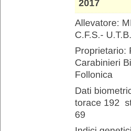
2017
Allevatore: MI
C.F.S.- U.T.B.
Proprietario:
Carabinieri Bi
Follonica
Dati biometri
torace 192 s
69
Indici genetic