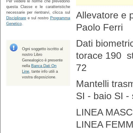
Per vedere le norme che prevedono
questa Classe e le caratteristiche
Allevatore e p
necessarie per rientrarvi, clicca sul
Disciplinare
e sul nostro
Programma
Genetico
.
Paolo Ferri
Dati biometri
Ogni soggetto iscritto al
torace 190 s
nostro Libro
Genealogico è presente
72
nella
Banca Dati On
Line
, tante info utili a
vostra disposizione.
Mantelli tras
SI - baio SI -
LINEA MASCH
LINEA FEMM