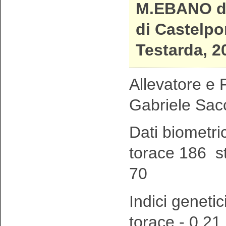
M.EBANO d
di Castelpo
Testarda, 2
Allevatore e P
Gabriele Sac
Dati biometri
torace 186 s
70
Indici genetic
torace - 0,21