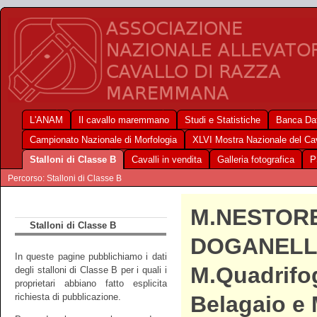
L'ANAM
Il cavallo maremmano
Studi e Statistiche
Banca Dat
Campionato Nazionale di Morfologia
XLVI Mostra Nazionale del C
Stalloni di Classe B
Cavalli in vendita
Galleria fotografica
P
Percorso: Stalloni di Classe B
M.NESTOR
Stalloni di Classe B
DOGANELL
In queste pagine pubblichiamo i dati
M.Quadrifog
degli stalloni di Classe B per i quali i
proprietari abbiano fatto esplicita
richiesta di pubblicazione.
Belagaio e 