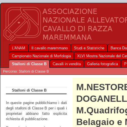
L'ANAM
Il cavallo maremmano
Studi e Statistiche
Banca Dat
Campionato Nazionale di Morfologia
XLVI Mostra Nazionale del C
Stalloni di Classe B
Cavalli in vendita
Galleria fotografica
P
Percorso: Stalloni di Classe B
M.NESTOR
Stalloni di Classe B
DOGANELL
In queste pagine pubblichiamo i dati
M.Quadrifog
degli stalloni di Classe B per i quali i
proprietari abbiano fatto esplicita
richiesta di pubblicazione.
Belagaio e 