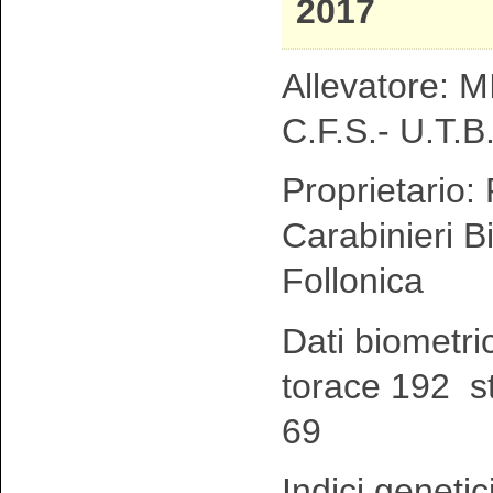
2017
Allevatore: MI
C.F.S.- U.T.B.
Proprietario:
Carabinieri Bi
Follonica
Dati biometri
torace 192 s
69
Indici genetic