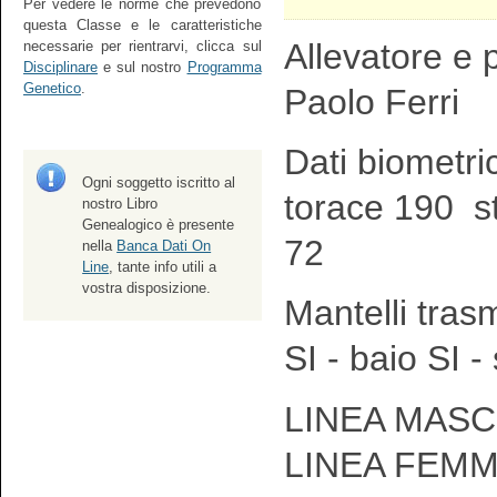
Per vedere le norme che prevedono
questa Classe e le caratteristiche
Allevatore e p
necessarie per rientrarvi, clicca sul
Disciplinare
e sul nostro
Programma
Genetico
.
Paolo Ferri
Dati biometri
Ogni soggetto iscritto al
torace 190 s
nostro Libro
Genealogico è presente
72
nella
Banca Dati On
Line
, tante info utili a
vostra disposizione.
Mantelli tras
SI - baio SI -
LINEA MASCH
LINEA FEMM