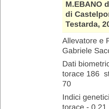
M.EBANO d
di Castelpo
Testarda, 2
Allevatore e P
Gabriele Sac
Dati biometri
torace 186 s
70
Indici genetic
torace - 0,21