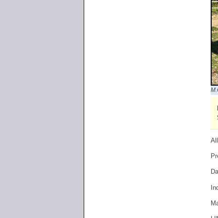
M.
Al
Pr
Da
In
Ma