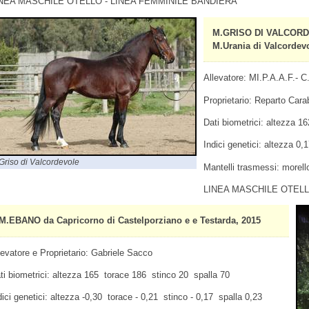
NEA MASCHILE OTELLO - LINEA FEMMINILE BANDIERA
M.GRISO DI VALCORDE
M.Urania di Valcordevo
Allevatore: MI.P.A.A.F.- C.
Proprietario: Reparto Carab
Dati biometrici: altezza 1
Indici genetici: altezza 0
Griso di Valcordevole
Mantelli trasmessi: morello
LINEA MASCHILE OTELL
M.EBANO da Capricorno di Castelporziano e e Testarda, 2015
levatore e Proprietario: Gabriele Sacco
ti biometrici: altezza 165 torace 186 stinco 20 spalla 70
dici genetici: altezza -0,30 torace - 0,21 stinco - 0,17 spalla 0,23