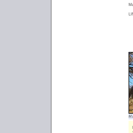
Ma
LI
M.