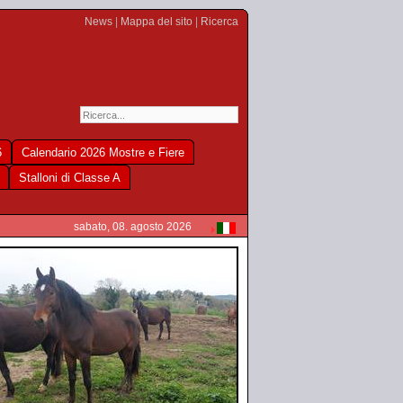
News
|
Mappa del sito
|
Ricerca
6
Calendario 2026 Mostre e Fiere
Stalloni di Classe A
sabato, 08. agosto 2026