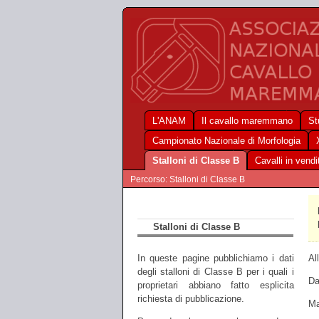
L'ANAM
Il cavallo maremmano
St
Campionato Nazionale di Morfologia
Stalloni di Classe B
Cavalli in vendi
Percorso: Stalloni di Classe B
Stalloni di Classe B
Al
In queste pagine pubblichiamo i dati
degli stalloni di Classe B per i quali i
Da
proprietari abbiano fatto esplicita
richiesta di pubblicazione.
Ma