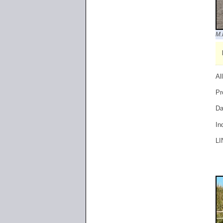
M.
Al
Pr
Da
In
LI