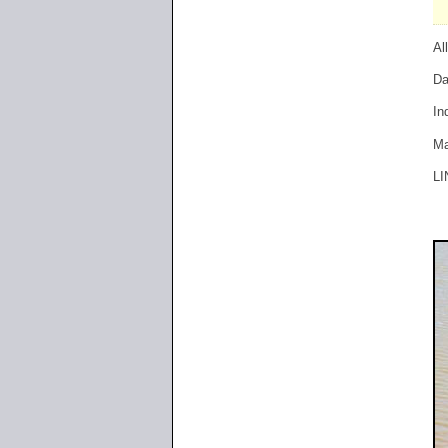
Al
Da
In
Ma
LI