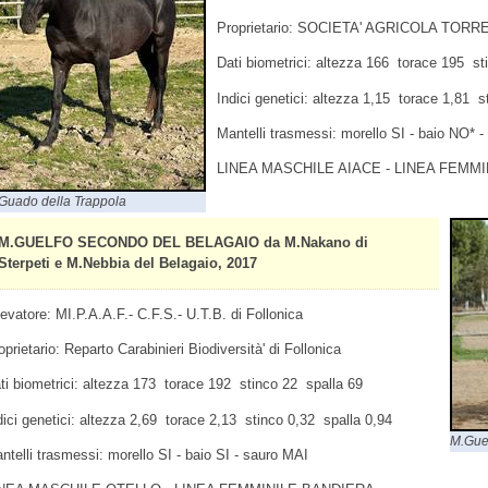
Proprietario: SOCIETA' AGRICOLA TORRE
Dati biometrici: altezza 166 torace 195 st
Indici genetici: altezza 1,15 torace 1,81 s
Mantelli trasmessi: morello SI - baio NO* 
LINEA MASCHILE AIACE - LINEA FEMMI
Guado della Trappola
M.GUELFO SECONDO DEL BELAGAIO da M.Nakano di
Sterpeti e M.Nebbia del Belagaio, 2017
levatore: MI.P.A.A.F.- C.F.S.- U.T.B. di Follonica
oprietario: Reparto Carabinieri Biodiversità' di Follonica
ti biometrici: altezza 173 torace 192 stinco 22 spalla 69
dici genetici: altezza 2,69 torace 2,13 stinco 0,32 spalla 0,94
M.Gue
ntelli trasmessi: morello SI - baio SI - sauro MAI