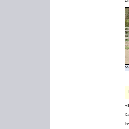
LI
M.
Al
Da
In