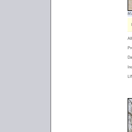
M.
Al
Pr
Da
In
LI