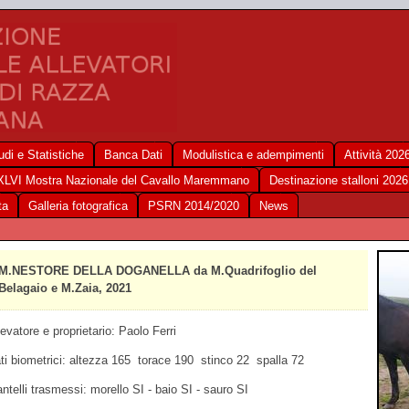
udi e Statistiche
Banca Dati
Modulistica e adempimenti
Attività 202
XLVI Mostra Nazionale del Cavallo Maremmano
Destinazione stalloni 2026
ta
Galleria fotografica
PSRN 2014/2020
News
M.NESTORE DELLA DOGANELLA da M.Quadrifoglio del
Belagaio e M.Zaia, 2021
levatore e proprietario: Paolo Ferri
ti biometrici: altezza 165 torace 190 stinco 22 spalla 72
ntelli trasmessi: morello SI - baio SI - sauro SI