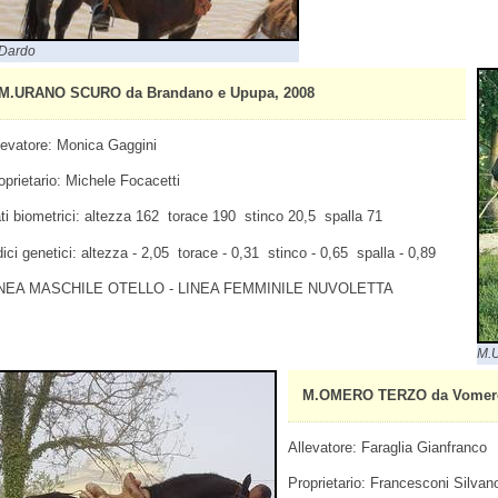
Dardo
M.URANO SCURO da Brandano e Upupa, 2008
levatore: Monica Gaggini
oprietario: Michele Focacetti
ti biometrici: altezza 162 torace 190 stinco 20,5 spalla 71
dici genetici: altezza - 2,05 torace - 0,31 stinco - 0,65 spalla - 0,89
NEA MASCHILE OTELLO - LINEA FEMMINILE NUVOLETTA
M.U
M.OMERO TERZO da Vomero I
Allevatore: Faraglia Gianfranco
Proprietario: Francesconi Silvan