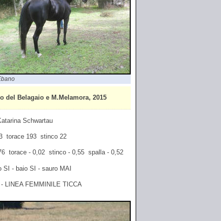
Ebano
o del Belagaio e M.Melamora, 2015
 Katarina Schwartau
163 torace 193 stinco 22
,76 torace - 0,02 stinco - 0,55 spalla - 0,52
o SI - baio SI - sauro MAI
- LINEA FEMMINILE TICCA