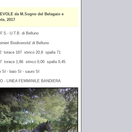
VOLE da M.Sogno del Belagaio e
le, 2017
F.S.- U.T.B. di Belluno
inieri Biodiversità' di Belluno
62 torace 187 stinco 20,8 spalla 71
,17 torace 1,86 stinco 0,00 spalla 0,45
 SI - baio SI - sauro SI
O - LINEA FEMMINILE BANDIERA