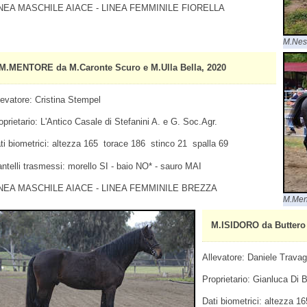
NEA MASCHILE AIACE - LINEA FEMMINILE FIORELLA
M.Nes
M.MENTORE da M.Caronte Scuro e M.Ulla Bella, 2020
levatore: Cristina Stempel
oprietario: L'Antico Casale di Stefanini A. e G. Soc.Agr.
ti biometrici: altezza 165 torace 186 stinco 21 spalla 69
ntelli trasmessi: morello SI - baio NO* - sauro MAI
NEA MASCHILE AIACE - LINEA FEMMINILE BREZZA
M.Men
M.ISIDORO da Buttero 
Allevatore: Daniele Travagl
Proprietario: Gianluca Di 
Dati biometrici: altezza 1