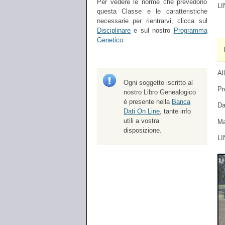
Per vedere le norme che prevedono
LI
questa Classe e le caratteristiche
necessarie per rientrarvi, clicca sul
Disciplinare
e sul nostro
Programma
Genetico
.
Al
Ogni soggetto iscritto al
Pr
nostro Libro Genealogico
è presente nella
Banca
Da
Dati On Line
, tante info
utili a vostra
Ma
disposizione.
LI