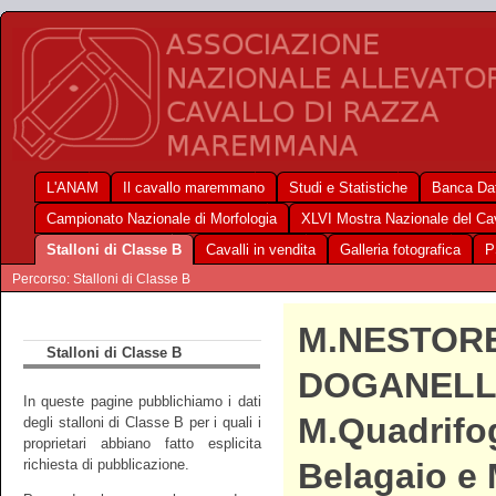
L'ANAM
Il cavallo maremmano
Studi e Statistiche
Banca Dat
Campionato Nazionale di Morfologia
XLVI Mostra Nazionale del C
Stalloni di Classe B
Cavalli in vendita
Galleria fotografica
P
Percorso: Stalloni di Classe B
M.NESTOR
Stalloni di Classe B
DOGANELL
In queste pagine pubblichiamo i dati
M.Quadrifog
degli stalloni di Classe B per i quali i
proprietari abbiano fatto esplicita
richiesta di pubblicazione.
Belagaio e 