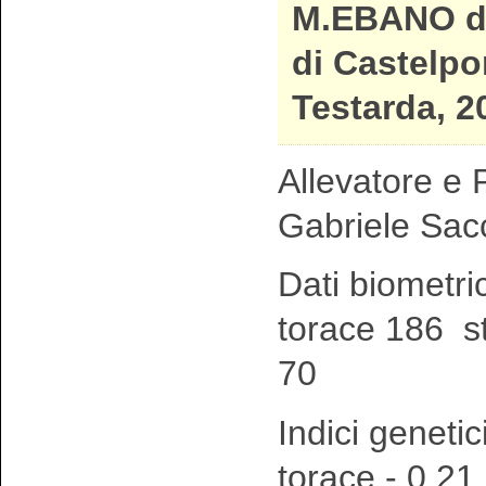
M.EBANO d
di Castelpo
Testarda, 2
Allevatore e P
Gabriele Sac
Dati biometri
torace 186 s
70
Indici genetic
torace - 0,21