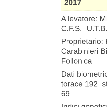
2017
Allevatore: MI
C.F.S.- U.T.B.
Proprietario:
Carabinieri Bi
Follonica
Dati biometri
torace 192 s
69
Indici genetic