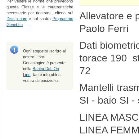
Per vedere le norme che prevedono
questa Classe e le caratteristiche
Allevatore e p
necessarie per rientrarvi, clicca sul
Disciplinare
e sul nostro
Programma
Genetico
.
Paolo Ferri
Dati biometri
Ogni soggetto iscritto al
torace 190 s
nostro Libro
Genealogico è presente
72
nella
Banca Dati On
Line
, tante info utili a
vostra disposizione.
Mantelli tras
SI - baio SI -
LINEA MASCH
LINEA FEMM