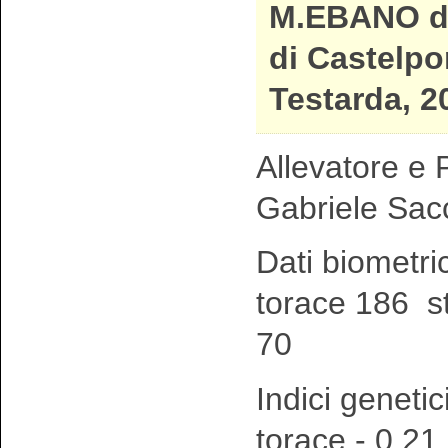
M.EBANO d
di Castelpo
Testarda, 2
Allevatore e P
Gabriele Sac
Dati biometri
torace 186 s
70
Indici genetic
torace - 0,21