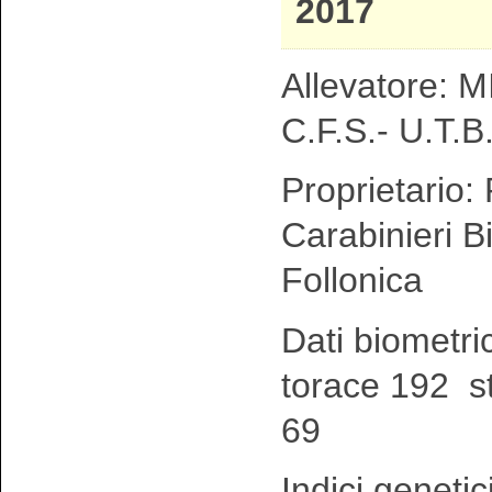
2017
Allevatore: MI
C.F.S.- U.T.B.
Proprietario:
Carabinieri Bi
Follonica
Dati biometri
torace 192 s
69
Indici genetic