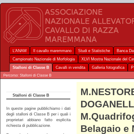
L'ANAM
Il cavallo maremmano
Studi e Statistiche
Banca Dat
Campionato Nazionale di Morfologia
XLVI Mostra Nazionale del C
Stalloni di Classe B
Cavalli in vendita
Galleria fotografica
P
Percorso: Stalloni di Classe B
M.NESTOR
Stalloni di Classe B
DOGANELL
In queste pagine pubblichiamo i dati
M.Quadrifog
degli stalloni di Classe B per i quali i
proprietari abbiano fatto esplicita
richiesta di pubblicazione.
Belagaio e 