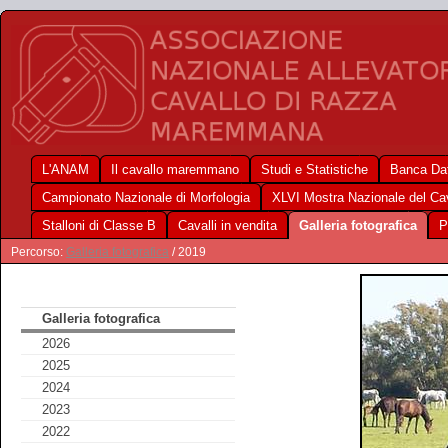
L'ANAM
Il cavallo maremmano
Studi e Statistiche
Banca Dat
Campionato Nazionale di Morfologia
XLVI Mostra Nazionale del C
Stalloni di Classe B
Cavalli in vendita
Galleria fotografica
P
Percorso:
Galleria fotografica
/ 2019
Galleria fotografica
2026
2025
2024
2023
2022