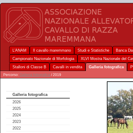
L'ANAM
Il cavallo maremmano
Studi e Statistiche
Banca Dat
Campionato Nazionale di Morfologia
XLVI Mostra Nazionale del C
Stalloni di Classe B
Cavalli in vendita
Galleria fotografica
P
Percorso:
Galleria fotografica
/ 2019
Galleria fotografica
2026
2025
2024
2023
2022