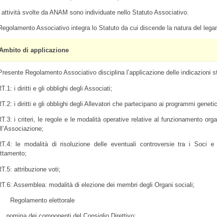
 attività svolte da ANAM sono individuate nello Statuto Associativo.
 Regolamento Associativo integra lo Statuto da cui discende la natura del leg
Ambito di applicazione
 Presente Regolamento Associativo disciplina l’applicazione delle indicazioni sta
.1: i diritti e gli obblighi degli Associati;
T.2: i diritti e gli obblighi degli Allevatori che partecipano ai programmi genetic
T.3: i criteri, le regole e le modalità operative relative al funzionamento org
ll’Associazione;
T.4: le modalità di risoluzione delle eventuali controversie tra i Soci e 
attamento;
T.5: attribuzione voti;
T.6: Assemblea: modalità di elezione dei membri degli Organi sociali;
Regolamento elettorale
nomina dei componenti del Consiglio Direttivo;