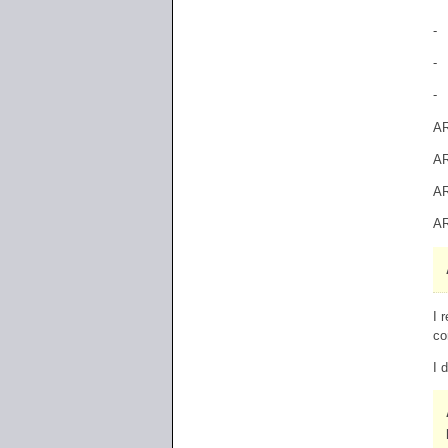
- 
- 
- 
AR
AR
AR
AR
I 
co
I d