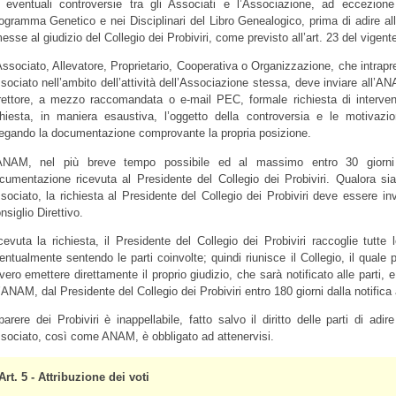
 eventuali controversie tra gli Associati e l’Associazione, ad eccezione 
ogramma Genetico e nei Disciplinari del Libro Genealogico, prima di adire al
messe al giudizio del Collegio dei Probiviri, come previsto all’art. 23 del vigen
Associato, Allevatore, Proprietario, Cooperativa o Organizzazione, che intra
sociato nell’ambito dell’attività dell’Associazione stessa, deve inviare all’ANA
rettore, a mezzo raccomandata o e-mail PEC, formale richiesta di intervento
chiesta, in maniera esaustiva, l’oggetto della controversia e le motivaz
legando la documentazione comprovante la propria posizione.
ANAM, nel più breve tempo possibile ed al massimo entro 30 giorni d
cumentazione ricevuta al Presidente del Collegio dei Probiviri. Qualora s
sociato, la richiesta al Presidente del Collegio dei Probiviri deve essere in
nsiglio Direttivo.
cevuta la richiesta, il Presidente del Collegio dei Probiviri raccoglie tutte 
entualmente sentendo le parti coinvolte; quindi riunisce il Collegio, il quale
vero emettere direttamente il proprio giudizio, che sarà notificato alle parti,
l’ANAM, dal Presidente del Collegio dei Probiviri entro 180 giorni dalla notifi
 parere dei Probiviri è inappellabile, fatto salvo il diritto delle parti di adi
sociato, così come ANAM, è obbligato ad attenervisi.
Art. 5 - Attribuzione dei voti