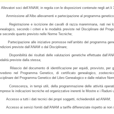
i Allevatori soci dell’ANAM, in regola con le disposizioni contenute negli art.li 7
Ammissione all’Albo allevamenti e partecipazione al programma genetico 
Registrazione e iscrizione dei cavalli di razza maremmana, nati nei loro a
nealogico, secondo i criteri e le modalità previste nel Disciplinare del Pro
e secondo quanto previsto nelle Norme Tecniche;
Partecipazione alle iniziative promosse nell’ambito del programma genetico
ndizioni previste dall’ANAM o dal Disciplinare;
Disponibilità dei risultati delle valutazioni genetiche effettuate dall’ANAM
dalità previste dalla stessa;
Rilascio del documento di identificazione per equidi, provvisto, per gli an
evedono nel Programma Genetico, di certificato genealogico, zootecnico,
sciplinare del Programma Genetico del Libro Genealogico e dalle relative Nor
Conoscenza, in tempi utili, della programmazione delle attività operative
mprese le indicazioni tecniche ed organizzative inerenti le Mostre e i Raduni uf
Accesso a tutti i dati tecnici dei propri soggetti, richiedendoli ad ANAM;
Accesso ai servizi forniti dall’ANAM a tariffe differenziate rispetto ai non 