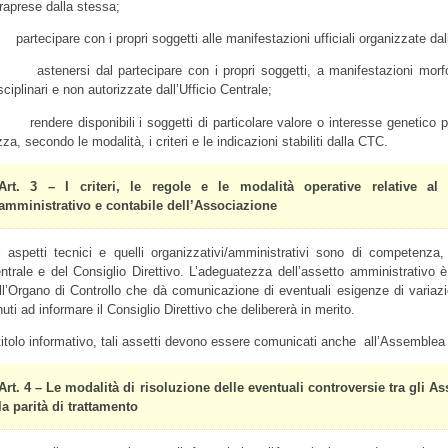
traprese dalla stessa;
 partecipare con i propri soggetti alle manifestazioni ufficiali organizzate dall
 astenersi dal partecipare con i propri soggetti, a manifestazioni morfo
sciplinari e non autorizzate dall’Ufficio Centrale;
 rendere disponibili i soggetti di particolare valore o interesse genetico p
zza, secondo le modalità, i criteri e le indicazioni stabiliti dalla CTC.
Art. 3 –
I criteri, le regole e le modalità operative relative al
amministrativo e contabile dell’Associazione
i aspetti tecnici e quelli organizzativi/amministrativi sono di competenz
ntrale e del Consiglio Direttivo. L’adeguatezza dell’assetto amministrativo è
ll’Organo di Controllo che dà comunicazione di eventuali esigenze di variazi
nuti ad informare il Consiglio Direttivo che delibererà in merito.
titolo informativo, tali assetti devono essere comunicati anche all’Assemblea 
Art. 4 –
Le modalità di risoluzione delle eventuali controversie tra gli A
la parità di trattamento