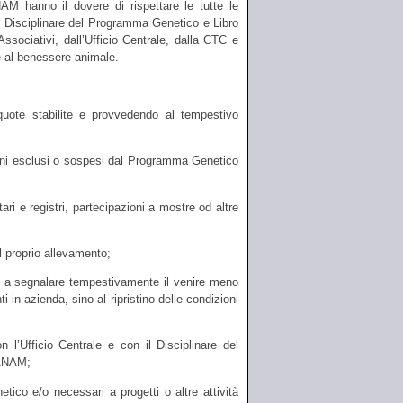
ANAM hanno il dovere di rispettare le tutte le
l Disciplinare del Programma Genetico e Libro
Associativi, dall’Ufficio Centrale, dalla CTC e
e al benessere animale.
uote stabilite e provvedendo al tempestivo
lloni esclusi o sospesi dal Programma Genetico
ri e registri, partecipazioni a mostre od altre
l proprio allevamento;
i ed a segnalare tempestivamente il venire meno
 in azienda, sino al ripristino delle condizioni
’Ufficio Centrale e con il Disciplinare del
’ANAM;
co e/o necessari a progetti o altre attività