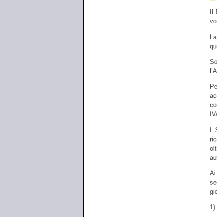
Il
vo
La
qu
So
l’
Pe
ac
co
IV
I 
ri
ol
au
Ai
se
gi
1)