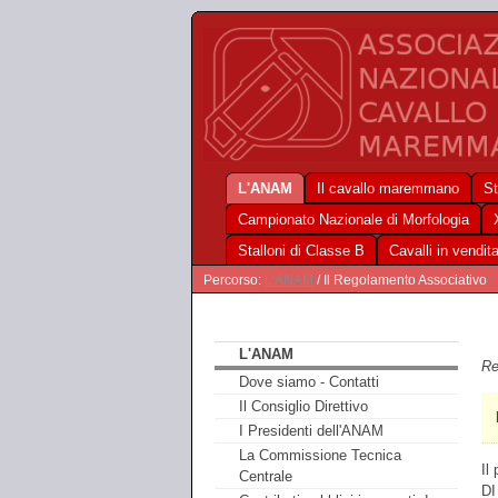
L'ANAM
Il cavallo maremmano
St
Campionato Nazionale di Morfologia
Stalloni di Classe B
Cavalli in vendit
Percorso:
L'ANAM
/ Il Regolamento Associativo
L'ANAM
Re
Dove siamo - Contatti
Il Consiglio Direttivo
I Presidenti dell'ANAM
La Commissione Tecnica
Il
Centrale
DI