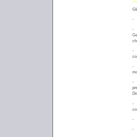
Gl
- 
- 
Ge
ch
- 
co
- 
mo
- 
pr
Di
- 
co
- 
- 