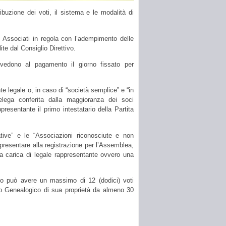
ribuzione dei voti, il sistema e le modalità di
gli Associati in regola con l’adempimento delle
ite dal Consiglio Direttivo.
vedono al pagamento il giorno fissato per
nte legale o, in caso di “società semplice” e “in
lega conferita dalla maggioranza dei soci
esentante il primo intestatario della Partita
ative” e le “Associazioni riconosciute e non
 presentare alla registrazione per l’Assemblea,
la carica di legale rappresentante ovvero una
rio può avere un massimo di 12 (dodici) voti
Libro Genealogico di sua proprietà da almeno 30