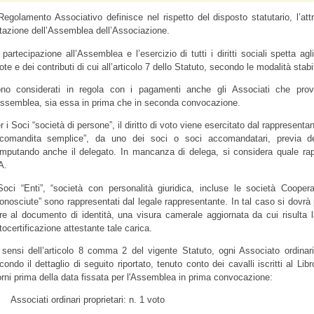
 Regolamento Associativo definisce nel rispetto del disposto statutario, l’att
tazione dell’Assemblea dell’Associazione.
 partecipazione all’Assemblea e l’esercizio di tutti i diritti sociali spetta a
ote e dei contributi di cui all’articolo 7 dello Statuto, secondo le modalità stabil
no considerati in regola con i pagamenti anche gli Associati che prov
Assemblea, sia essa in prima che in seconda convocazione.
r i Soci “società di persone”, il diritto di voto viene esercitato dal rappresenta
comandita semplice”, da uno dei soci o soci accomandatari, previa de
mputando anche il delegato. In mancanza di delega, si considera quale rappr
A.
Soci “Enti”, “società con personalità giuridica, incluse le società Cooper
conosciute” sono rappresentati dal legale rappresentante. In tal caso si dovrà
tre al documento di identità, una visura camerale aggiornata da cui risulta 
tocertificazione attestante tale carica.
 sensi dell’articolo 8 comma 2 del vigente Statuto, ogni Associato ordina
condo il dettaglio di seguito riportato, tenuto conto dei cavalli iscritti al 
orni prima della data fissata per l'Assemblea in prima convocazione:
 Associati ordinari proprietari: n. 1 voto