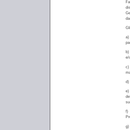
Fa
di
Ge
da
Gl
a)
pa
b)
e/
c)
ma
d)
e)
de
su
f)
Pr
g)