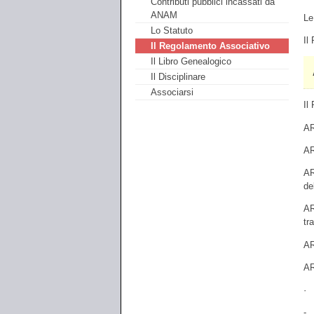
Contributi pubblici incassati da
ANAM
Le
Lo Statuto
Il
Il Regolamento Associativo
Il Libro Genealogico
Il Disciplinare
Associarsi
Il
ART
AR
AR
de
AR
tr
AR
AR
· 
- 