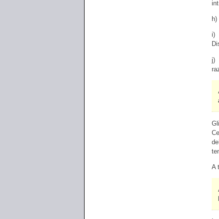
in
h)
i)
Di
j)
ra
Gl
Ce
de
te
A 