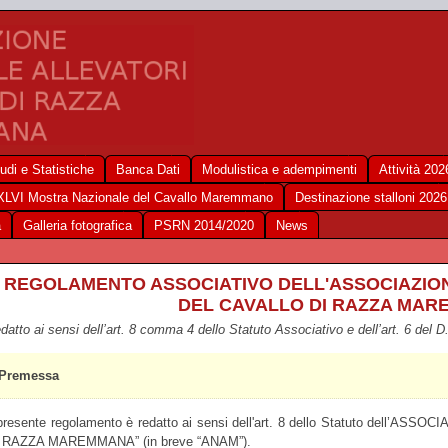
udi e Statistiche
Banca Dati
Modulistica e adempimenti
Attività 202
XLVI Mostra Nazionale del Cavallo Maremmano
Destinazione stalloni 2026
a
Galleria fotografica
PSRN 2014/2020
News
REGOLAMENTO ASSOCIATIVO DELL'ASSOCIAZIO
DEL CAVALLO DI RAZZA MA
datto ai sensi dell’art. 8 comma 4 dello Statuto Associativo e dell’art. 6 del 
Premessa
 presente regolamento è redatto ai sensi dell'art. 8 dello Statuto dell
 RAZZA MAREMMANA” (in breve “ANAM”).