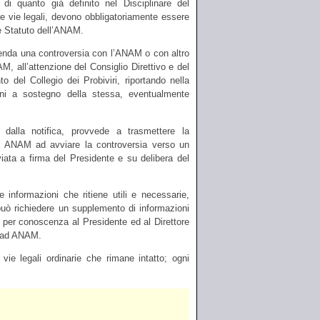
di quanto già definito nel Disciplinare del
le vie legali, devono obbligatoriamente essere
te Statuto dell’ANAM.
prenda una controversia con l’ANAM o con altro
M, all’attenzione del Consiglio Direttivo e del
 del Collegio dei Probiviri, riportando nella
ioni a sostegno della stessa, eventualmente
alla notifica, provvede a trasmettere la
ia ANAM ad avviare la controversia verso un
viata a firma del Presidente e su delibera del
le informazioni che ritiene utili e necessarie,
 può richiedere un supplemento di informazioni
 e per conoscenza al Presidente ed al Direttore
ca ad ANAM.
re vie legali ordinarie che rimane intatto; ogni