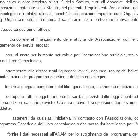
tto salvo quanto previsto all’art. 9 dello Statuto, tutti gli Associati dell’
sposizioni contenute nello Statuto, nel presente Regolamento Associativo, ne
nealogico e i relativi allegati, nonché le disposizioni impartite dagli Organi 
gli Organi competenti in materia di sanità animale, in particolare relativament
i Associati dovranno, altresì:
 concorrere al finanziamento delle attività dell’Associazione, con le q
gamento dei servizi erogati;
 non utilizzare per la monta naturale e per l’inseminazione artificiale, sta
o dal Libro Genealogico;
 ottemperare alle disposizioni riguardanti avvisi, denunce, tenuta dei bolletta
nifestazioni del programma genetico e del libro genealogico;
 fornire agli organi competenti del libro genealogico, chiarimenti e notizie su
 sottoporre tutti i soggetti ai controlli sanitari previsti dalle leggi vigent
lle condizioni sanitarie previste. Ciò sarà motivo di sospensione dei rilevamenti
ddette.
 astenersi da qualsiasi iniziativa in contrasto con l’Associazione, con l
ogramma Genetico e del Libro genealogico o che possa risultare lesiva per l
 fornire i dati necessari all’ANAM per lo svolgimento del programma geneti