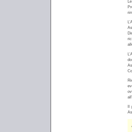
Le
Pr
ri
L’
As
Di
ri
al
L’
do
As
Co
Ri
ev
ov
al
Il
As