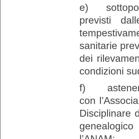
e) sottoporre 
previsti da
tempestivame
sanitarie pre
dei rilevament
condizioni su
f) astenersi 
con l’Associa
Disciplinare
genealogico
l’ANAM;