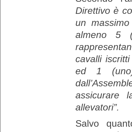
Direttivo è c
un massimo 
almeno 5 (c
rappresentan
cavalli iscrit
ed 1 (uno) 
dall’Assembl
assicurare l
allevatori”.
Salvo quanto