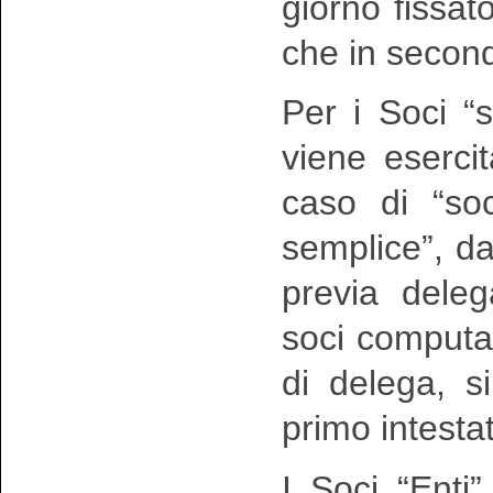
giorno fissat
che in secon
Per i Soci “s
viene eserci
caso di “so
semplice”, d
previa deleg
soci computa
di delega, s
primo intestat
I Soci “Enti”