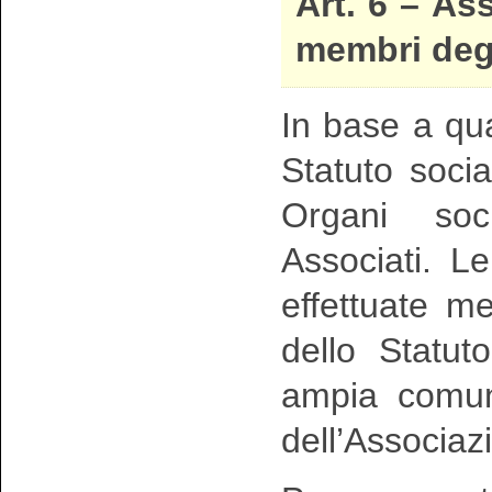
Art. 6 – As
membri degl
In base a qua
Statuto soci
Organi soci
Associati. L
effettuate me
dello Statu
ampia comuni
dell’Associaz