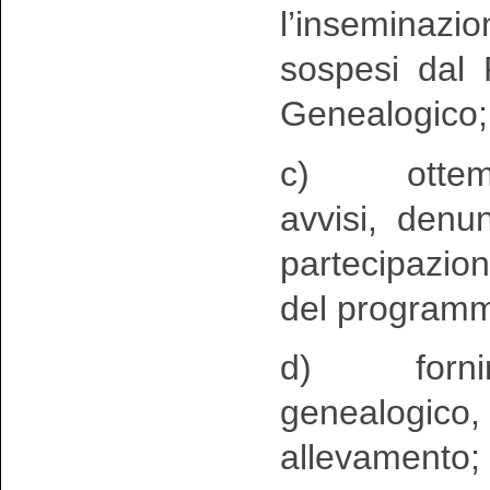
l’inseminazi
sospesi dal
Genealogico;
c) ottemper
avvisi, denun
partecipazio
del programma
d) fornire 
genealogico,
allevamento;