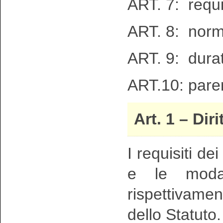
ART. 7: requis
ART. 8: norm
ART. 9: durat
ART.10: pare
Art. 1 – Dir
I requisiti d
e le modal
rispettivame
dello Statuto.