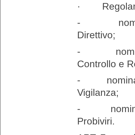
· Regolamen
- nomina 
Direttivo;
- nomina d
Controllo e R
- nomina de
Vigilanza;
- nomina d
Probiviri.