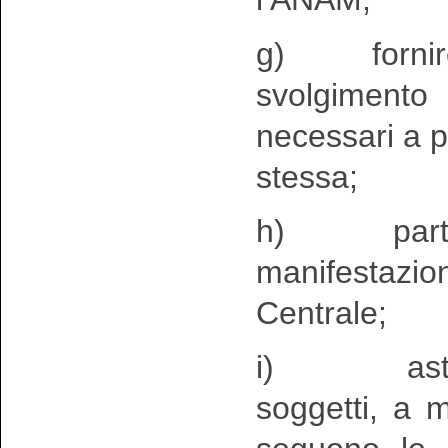
g) fornire 
svolgiment
necessari a pr
stessa;
h) partecip
manifestazion
Centrale;
i) asteners
soggetti, a 