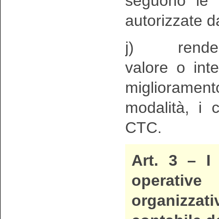
seguono le d
autorizzate da
j) rendere d
valore o int
migliorament
modalità, i cr
CTC.
Art. 3 –
I
operative
organizzat