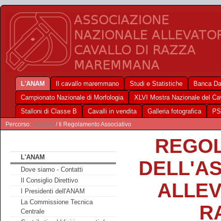
L'ANAM
Il cavallo maremmano
Studi e Statistiche
Banca Da
Campionato Nazionale di Morfologia
XLVI Mostra Nazionale del C
Stalloni di Classe B
Cavalli in vendita
Galleria fotografica
PS
Percorso:
L'ANAM
/ Il Regolamento Associativo
REGOL
L'ANAM
DELL'A
Dove siamo - Contatti
Il Consiglio Direttivo
ALLEV
I Presidenti dell'ANAM
La Commissione Tecnica
R
Centrale