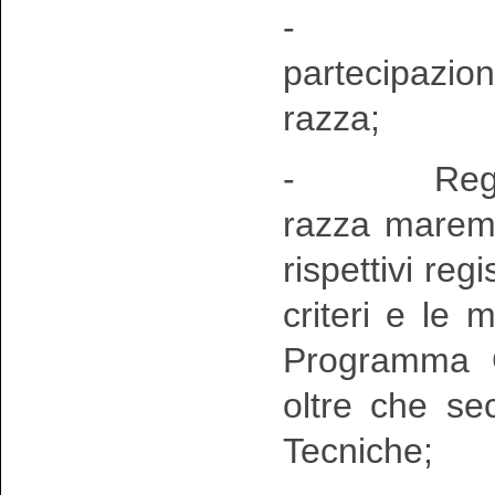
- Ammissi
partecipazi
razza;
- Registraz
razza maremm
rispettivi reg
criteri e le 
Programma G
oltre che se
Tecniche;