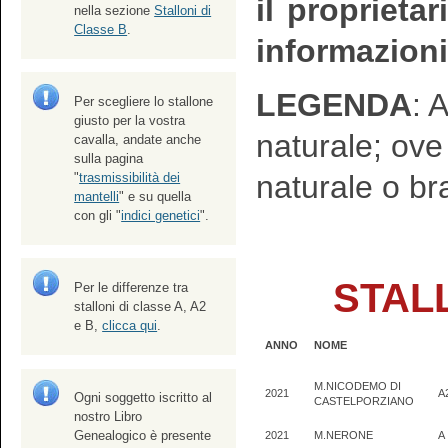
il proprietar
nella sezione
Stalloni di
Classe B
.
informazioni
LEGENDA
: 
Per scegliere lo stallone
giusto per la vostra
naturale; ov
cavalla, andate anche
sulla pagina
naturale o br
"
trasmissibilità dei
mantelli
" e su quella
con gli "
indici genetici
".
STALL
Per le differenze tra
stalloni di classe A, A2
e B,
clicca qui
.
ANNO
NOME
M.NICODEMO DI
2021
A
Ogni soggetto iscritto al
CASTELPORZIANO
nostro Libro
Genealogico è presente
2021
M.NERONE
A