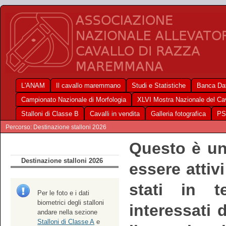
L'ANAM
Il cavallo maremmano
Studi e Statistiche
Banca Dat
Campionato Nazionale di Morfologia
XLVI Mostra Nazionale del C
Stalloni di Classe B
Cavalli in vendita
Galleria fotografica
PS
Percorso: Destinazione stalloni 2026
Questo è un
Destinazione stalloni 2026
essere attiv
stati in t
Per le foto e i dati
biometrici degli stalloni
interessati
andare nella sezione
Stalloni di Classe A
e