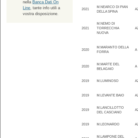
nella
Banca Dati On
M.NEARCO DI PIAN
Line
, tante info utili a
2021
A
DELLA SPINA
vostra disposizione.
M.NEMO DI
2021
TORRECCHIA
A
NUOVA
M.MARANTO DELLA
2020
A
FORRA
M.MARTE DEL
2020
A
BELAGAIO
2019
M.LUMINOSO
A
2019
M.LEVANTE BAIO
A
M.LANCILLOTTO
2019
A
DEL CASCIANO
2019
M.LEONARDO
A
M.LAMPONE DEL