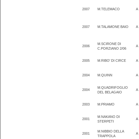
2007
M.TELEMACO
A
2007
M.TALAMONE BAIO
A
M.SCIRONE DI
2006
A
C.PORZIANO 2/06
2005
M.RIBO' DI CIRCE
A
2004
M.QUINN
A
M.QUADRIFOGLIO
2004
A
DEL BELAGAIO
2003
M.PRIAMO
A
M.NAKANO DI
2001
A
STERPETI
M.NIBBIO DELLA
2001
A
TRAPPOLA