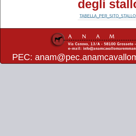
degli stal
TABELLA_PER_SITO_STALLON
PEC:
anam@pec.anamcavallo