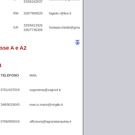
333/6162637
RM
328/7969526
fagiolo.r@live.it
333/9413326
GR
fontepicchiobb@gmail.com
335/7736309
asse A e A2
B
TELEFONO
MAIL
0761/437019
segreteria@sagrivit.it
348/9019043
marco.mario@virgilio.it
0766/856016
ufficiourp@agrariatarquinia.it