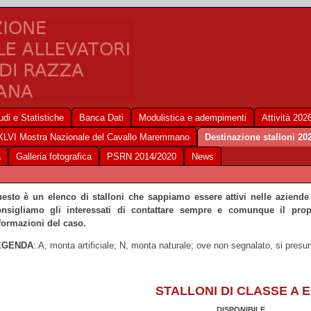
udi e Statistiche
Banca Dati
Modulistica e adempimenti
Attività 202
XLVI Mostra Nazionale del Cavallo Maremmano
Destinazione stalloni 20
a
Galleria fotografica
PSRN 2014/2020
News
esto è un elenco di stalloni che sappiamo essere attivi nelle aziende r
nsigliamo gli interessati di contattare sempre e comunque il propri
formazioni del caso.
EGENDA
: A, monta artificiale; N, monta naturale; ove non segnalato, si pres
STALLONI DI CLASSE A E
DISPONIBILE