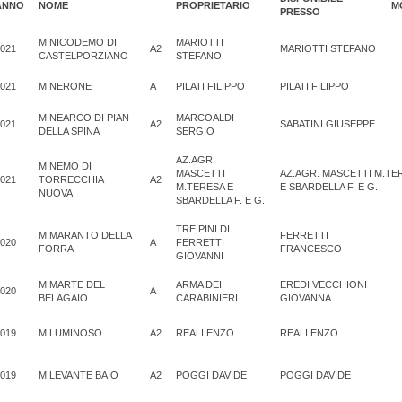
ANNO
NOME
PROPRIETARIO
M
PRESSO
M.NICODEMO DI
MARIOTTI
021
A2
MARIOTTI STEFANO
CASTELPORZIANO
STEFANO
021
M.NERONE
A
PILATI FILIPPO
PILATI FILIPPO
M.NEARCO DI PIAN
MARCOALDI
021
A2
SABATINI GIUSEPPE
DELLA SPINA
SERGIO
AZ.AGR.
M.NEMO DI
MASCETTI
AZ.AGR. MASCETTI M.TE
021
TORRECCHIA
A2
M.TERESA E
E SBARDELLA F. E G.
NUOVA
SBARDELLA F. E G.
TRE PINI DI
M.MARANTO DELLA
FERRETTI
020
A
FERRETTI
FORRA
FRANCESCO
GIOVANNI
M.MARTE DEL
ARMA DEI
EREDI VECCHIONI
020
A
BELAGAIO
CARABINIERI
GIOVANNA
019
M.LUMINOSO
A2
REALI ENZO
REALI ENZO
019
M.LEVANTE BAIO
A2
POGGI DAVIDE
POGGI DAVIDE