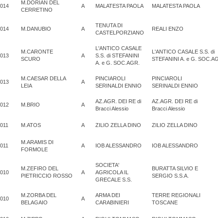
M.DORIAN DEL
014
A
MALATESTA PAOLA
MALATESTA PAOLA
CERRETINO
TENUTA DI
014
M.DANUBIO
A
REALI ENZO
CASTELPORZIANO
L'ANTICO CASALE
M.CARONTE
L'ANTICO CASALE S.S. di
013
A
S.S. di STEFANINI
SCURO
STEFANINI A. e G. SOC.A
A. e G. SOC.AGR.
M.CAESAR DELLA
PINCIAROLI
PINCIAROLI
013
A
LEIA
SERINALDI ENNIO
SERINALDI ENNIO
AZ.AGR. DEI RE di
AZ.AGR. DEI RE di
012
M.BRIO
A
Bracci Alessio
Bracci Alessio
011
M.ATOS
A
ZILIO ZELLA DINO
ZILIO ZELLA DINO
M.ARAMIS DI
011
A
IOB ALESSANDRO
IOB ALESSANDRO
FORMOLE
SOCIETA'
M.ZEFIRO DEL
BURATTA SILVIO E
010
A
AGRICOLA IL
PIETRICCIO ROSSO
SERGIO S.S.A.
GRECALE S.S.
M.ZORBA DEL
ARMA DEI
TERRE REGIONALI
010
A
BELAGAIO
CARABINIERI
TOSCANE