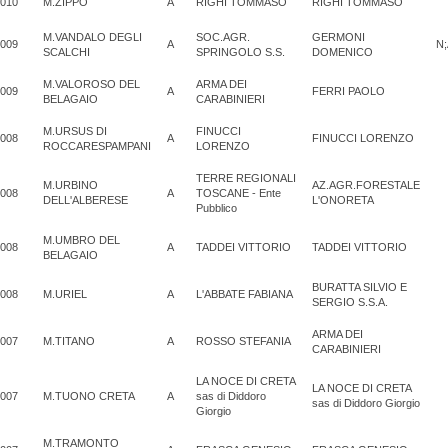
010
M.ZIPPO
A
RIGHI TOMMASO
RIGHI TOMMASO
M.VANDALO DEGLI
SOC.AGR.
GERMONI
009
A
N;
SCALCHI
SPRINGOLO S.S.
DOMENICO
M.VALOROSO DEL
ARMA DEI
009
A
FERRI PAOLO
BELAGAIO
CARABINIERI
M.URSUS DI
FINUCCI
008
A
FINUCCI LORENZO
ROCCARESPAMPANI
LORENZO
TERRE REGIONALI
M.URBINO
AZ.AGR.FORESTALE
008
A
TOSCANE - Ente
DELL'ALBERESE
L'ONORETA
Pubblico
M.UMBRO DEL
008
A
TADDEI VITTORIO
TADDEI VITTORIO
BELAGAIO
BURATTA SILVIO E
008
M.URIEL
A
L'ABBATE FABIANA
SERGIO S.S.A.
ARMA DEI
007
M.TITANO
A
ROSSO STEFANIA
CARABINIERI
LA NOCE DI CRETA
LA NOCE DI CRETA
007
M.TUONO CRETA
A
sas di Diddoro
sas di Diddoro Giorgio
Giorgio
M.TRAMONTO