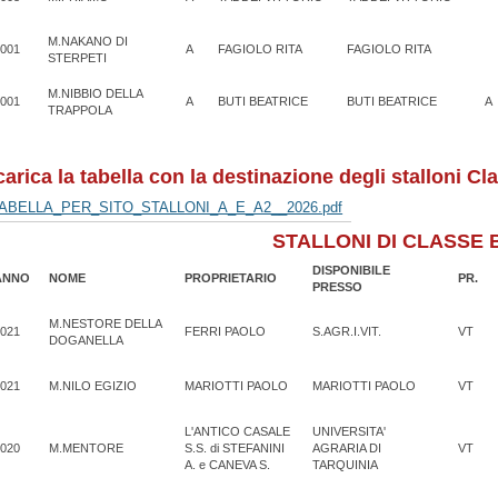
M.NAKANO DI
001
A
FAGIOLO RITA
FAGIOLO RITA
STERPETI
M.NIBBIO DELLA
001
A
BUTI BEATRICE
BUTI BEATRICE
A
TRAPPOLA
carica la tabella con la destinazione degli stalloni Cl
ABELLA_PER_SITO_STALLONI_A_E_A2__2026.pdf
STALLONI DI CLASSE 
DISPONIBILE
ANNO
NOME
PROPRIETARIO
PR.
PRESSO
M.NESTORE DELLA
021
FERRI PAOLO
S.AGR.I.VIT.
VT
DOGANELLA
021
M.NILO EGIZIO
MARIOTTI PAOLO
MARIOTTI PAOLO
VT
L'ANTICO CASALE
UNIVERSITA'
020
M.MENTORE
S.S. di STEFANINI
AGRARIA DI
VT
A. e CANEVA S.
TARQUINIA