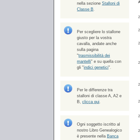
nella sezione
Stalloni di
Classe B
.
2
2
Per scegliere lo stallone
giusto per la vostra
cavalla, andate anche
2
sulla pagina
"
trasmissibilità dei
mantelli
" e su quella con
2
gli "
indici genetici
".
2
Per le differenze tra
stalloni di classe A, A2 e
2
B,
clicca qui
.
2
Ogni soggetto iscritto al
nostro Libro Genealogico
2
è presente nella
Banca