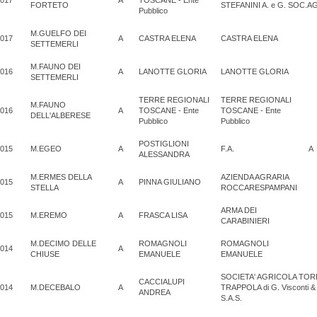
017
A
TOSCANE - Ente
FORTETO
STEFANINI A. e G. SOC.A
Pubblico
M.GUELFO DEI
017
A
CASTRA ELENA
CASTRA ELENA
SETTEMERLI
M.FAUNO DEI
016
A
LANOTTE GLORIA
LANOTTE GLORIA
SETTEMERLI
TERRE REGIONALI
TERRE REGIONALI
M.FAUNO
016
A
TOSCANE - Ente
TOSCANE - Ente
DELL'ALBERESE
Pubblico
Pubblico
POSTIGLIONI
015
M.EGEO
A
F.A.
A
ALESSANDRA
M.ERMES DELLA
AZIENDA AGRARIA
015
A
PINNA GIULIANO
STELLA
ROCCARESPAMPANI
ARMA DEI
015
M.EREMO
A
FRASCA LISA
CARABINIERI
M.DECIMO DELLE
ROMAGNOLI
ROMAGNOLI
014
A
CHIUSE
EMANUELE
EMANUELE
SOCIETA' AGRICOLA TOR
CACCIALUPI
014
M.DECEBALO
A
TRAPPOLA di G. Visconti & 
ANDREA
S.A.S.