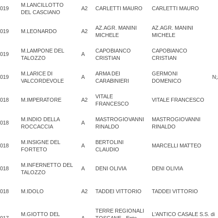
M.LANCILLOTTO
019
A2
CARLETTI MAURO
CARLETTI MAURO
DEL CASCIANO
AZ.AGR. MANINI
AZ.AGR. MANINI
019
M.LEONARDO
A2
MICHELE
MICHELE
M.LAMPONE DEL
CAPOBIANCO
CAPOBIANCO
019
A
TALOZZO
CRISTIAN
CRISTIAN
M.LARICE DI
ARMA DEI
GERMONI
019
A
N;
VALCORDEVOLE
CARABINIERI
DOMENICO
VITALE
018
M.IMPERATORE
A2
VITALE FRANCESCO
FRANCESCO
M.INDIO DELLA
MASTROGIOVANNI
MASTROGIOVANNI
018
A
ROCCACCIA
RINALDO
RINALDO
M.INSIGNE DEL
BERTOLINI
018
A
MARCELLI MATTEO
FORTETO
CLAUDIO
M.INFERNETTO DEL
018
A
DENI OLIVIA
DENI OLIVIA
TALOZZO
018
M.IDOLO
A2
TADDEI VITTORIO
TADDEI VITTORIO
TERRE REGIONALI
M.GIOTTO DEL
L'ANTICO CASALE S.S. di