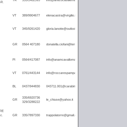
TR
335/1402593
info@anticocasalemarmore.it
GR.
VT
389/9904677
elenacastra@virgilio.it
VT
345/9261420
gloria.lanotte@outlook.it
GR
0564 407180
donatella.ciofani@terreregionali.toscana.it
PI
0564/417087
info@anamcavallomaremmano.com
VT
0761/443144
info@roccarespampani.it
BL
0437/944830
043711.001@carabinieri.it
335/6920736
GR
le_chiuse@yahoo.it
329/3288222
RE
c.
GR
335/7897330
trappolatorre@gmail.com