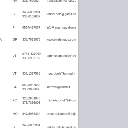
RM
336/762081
frascalisa6@gmail.com
345/6003981
SI
taddei.calo@gmail.com
333/6162637
PI
0564/417087
info@anamcavallomaremmano.com
A
GR
335/7813978
www.mtelemaco.com
0761-437040
VT
agrimusignano@yahoo.it
335 6953192
VT
338/1317568
maurobeli@hotmail.it
0564/967658
GR
loarmini@libero.it
333/9090680
320/2681846
FC
michelezoffoli79@gmail.com
375/7335005
MO
347/6966334
ernesto.lamberti54@gmail.com
345/6003981
SI
taddei.calo@gmail.com