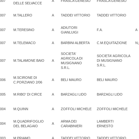
007
A
FRASCA GENESIO
FRASCA GENESIO
DELLE SELVACCE
007
M.TALLERO
A
TADDEI VITTORIO
TADDEI VITTORIO
ADIUTORI
007
M.TERESINO
A
F.A.
A
GIANLUIGI
007
M.TELEMACO
A
BARBINI ALBERTA
C.M.EQUITAZIONE
N;
SOCIETA'
SOCIETA' AGRICOLA
AGRICOLA DI
007
M.TALAMONE BAIO
A
DI MUSIGNANO
MUSIGNANO
S.R.L.
S.R.L.
M.SCIRONE DI
006
A
BELI MAURO
BELI MAURO
C.PORZIANO 2/06
005
M.RIBO' DI CIRCE
A
BARZAGLI LIDO
BARZAGLI LIDO
004
M.QUINN
A
ZOFFOLI MICHELE
ZOFFOLI MICHELE
M.QUADRIFOGLIO
ARMA DEI
LAMBERTI
004
A
DEL BELAGAIO
CARABINIERI
ERNESTO
003
M.PRIAMO
A
TADDEI VITTORIO
TADDEI VITTORIO