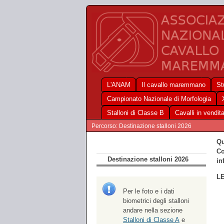
L'ANAM
Il cavallo maremmano
St
Campionato Nazionale di Morfologia
Stalloni di Classe B
Cavalli in vendit
Percorso: Destinazione stalloni 2026
Qu
Co
Destinazione stalloni 2026
in
L
Per le foto e i dati
biometrici degli stalloni
andare nella sezione
Stalloni di Classe A
e