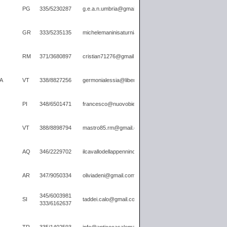
PG
335/5230287
g.e.a.n.umbria@gmail.com
GR
333/5235135
michelemaninisaturnia@gmail.com
RM
371/3680897
cristian71276@gmail.com
A
VT
338/8827256
germonialessia@libero.it
PI
348/6501471
francesco@nuovobiesse.com
VT
388/8898794
mastro85.rm@gmail.com
AQ
346/2229702
ilcavallodellappennino@gmail.com
AR
347/9050334
oliviadeni@gmail.com
345/6003981
SI
taddei.calo@gmail.com
333/6162637