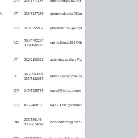
GR
335/1771184
tommasorighi301091@virgilio.it
A
VT
338/8827256
germonialessia@libero.it
GR
328/8265857
paoloferri1966@virgilio.it
380/4792284
AQ
spirito.libero1982@libero.it
3394100598
VT
320/0153333
aziende.cavallaro@gmail.com
345/6003981
SI
taddei.calo@gmail.com
333/6162637
GR
349/6928736
cavalli@buratta.com
GR
0566/40019
043591.001@carabinieri.it
335/356148
RM
lanocedicreta@alice.it
333/9874241