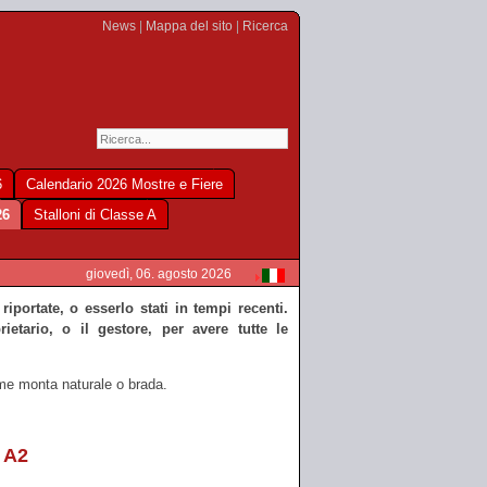
News
|
Mappa del sito
|
Ricerca
6
Calendario 2026 Mostre e Fiere
26
Stalloni di Classe A
giovedì, 06. agosto 2026
iportate, o esserlo stati in tempi recenti.
etario, o il gestore, per avere tutte le
ume monta naturale o brada.
 A2