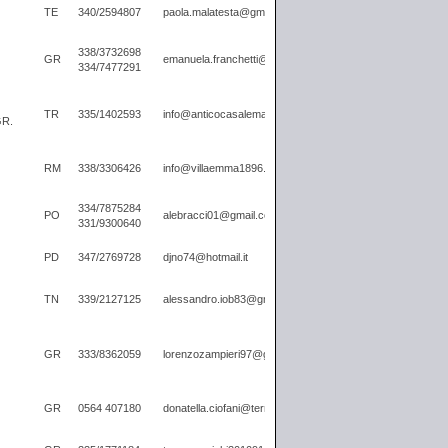
TE
340/2594807
paola.malatesta@gmail.com
338/3732698
GR
emanuela.franchetti@alice.it
334/7477291
TR
335/1402593
info@anticocasalemarmore.it
GR.
RM
338/3306426
info@villaemma1896.it
334/7875284
PO
alebracci01@gmail.com
331/9300640
PD
347/2769728
djno74@hotmail.it
TN
339/2127125
alessandro.iob83@gmail.com
GR
333/8362059
lorenzozampieri97@gmail.com
GR
0564 407180
donatella.ciofani@terreregionali.toscana.it