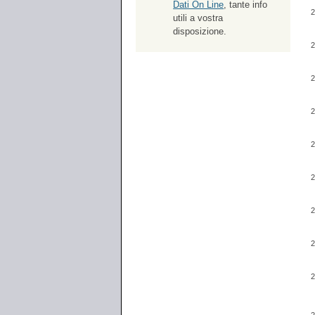
Dati On Line
, tante info
2
utili a vostra
disposizione.
2
2
2
2
2
2
2
2