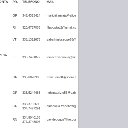
ONTA
PR.
TELEFONO
MAIL
GR
347/4313414
mariotti.amiata@alice.it
RI
320/6727036
filippopilati2@gmail.com
VT
338/1312676
sabatinigiuseppe78@gmail.com
RESA
LT
335/7491072
torrecchianuova@virgilio.it
GR
335/6878305
franc.ferretti@libero.it
GR
335/5244483
righimaurizio53@yahoo.it
338/3732698
GR
emanuela.franchetti@alice.it
334/7477291
334/8040138
RN
davidepoggi@live.com
371/3745007