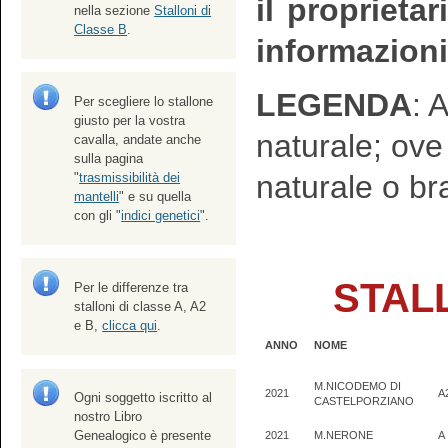
il proprietar
nella sezione
Stalloni di
Classe B
.
informazioni
LEGENDA
: 
Per scegliere lo stallone
giusto per la vostra
naturale; ov
cavalla, andate anche
sulla pagina
naturale o br
"
trasmissibilità dei
mantelli
" e su quella
con gli "
indici genetici
".
STALL
Per le differenze tra
stalloni di classe A, A2
e B,
clicca qui
.
ANNO
NOME
M.NICODEMO DI
2021
A
Ogni soggetto iscritto al
CASTELPORZIANO
nostro Libro
Genealogico è presente
2021
M.NERONE
A