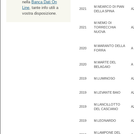
nella
Banca Dati On
M.NEARCO DI PIAN
Line
, tante info utili a
2021
A
DELLA SPINA
vostra disposizione.
M.NEMO DI
2021
TORRECCHIA
A
NUOVA
M.MARANTO DELLA
2020
A
FORRA
M.MARTE DEL
2020
A
BELAGAIO
2019
M.LUMINOSO
A
2019
M.LEVANTE BAIO
A
M.LANCILLOTTO
2019
A
DEL CASCIANO
2019
M.LEONARDO
A
M.LAMPONE DEL