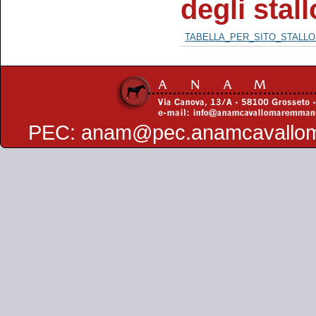
degli stal
TABELLA_PER_SITO_STALLON
PEC:
anam@pec.anamcavallo