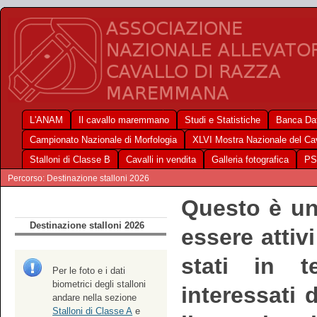
L'ANAM
Il cavallo maremmano
Studi e Statistiche
Banca Dat
Campionato Nazionale di Morfologia
XLVI Mostra Nazionale del C
Stalloni di Classe B
Cavalli in vendita
Galleria fotografica
PS
Percorso: Destinazione stalloni 2026
Questo è un
Destinazione stalloni 2026
essere attiv
stati in t
Per le foto e i dati
biometrici degli stalloni
interessati
andare nella sezione
Stalloni di Classe A
e