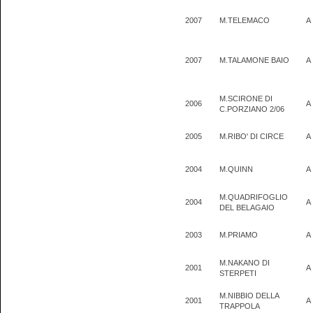
2007
M.TELEMACO
A
2007
M.TALAMONE BAIO
A
M.SCIRONE DI
2006
A
C.PORZIANO 2/06
2005
M.RIBO' DI CIRCE
A
2004
M.QUINN
A
M.QUADRIFOGLIO
2004
A
DEL BELAGAIO
2003
M.PRIAMO
A
M.NAKANO DI
2001
A
STERPETI
M.NIBBIO DELLA
2001
A
TRAPPOLA