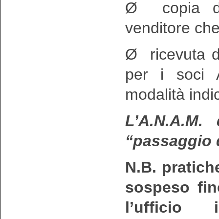
Ø copia dei
venditore che
Ø ricevuta d
per i soci 
modalità indi
L’A.N.A.M.
“passaggio d
N.B.
pratich
sospeso fin
l’uffici