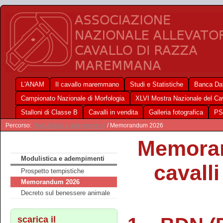
L'ANAM
Il cavallo maremmano
Studi e Statistiche
Banca Dat
Campionato Nazionale di Morfologia
XLVI Mostra Nazionale del C
Stalloni di Classe B
Cavalli in vendita
Galleria fotografica
PS
Percorso:
Modulistica e adempimenti
/ Memorandum 2026
Memorand
Modulistica e adempimenti
cavall
Prospetto tempistiche
Memorandum 2026
Decreto sul benessere animale
scarica il