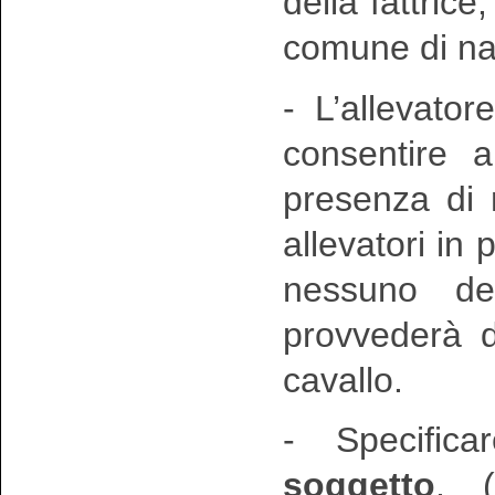
della fattrice,
comune di nas
- L’allevato
consentire al
presenza di n
allevatori in 
nessuno de
provvederà d’
cavallo.
- Specific
soggetto
, (