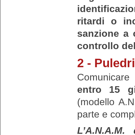
identificaz
ritardi o i
sanzione a 
controllo de
2 - Puledr
Comunicare a
entro 15 gi
(modello A.N
parte e compl
L’A.N.A.M.