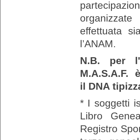
partecipaz
organizzat
effettuata s
l’ANAM.
N.B.
per l
M.A.S.A.F.
è
il DNA tipizz
* I soggetti 
Libro Genea
Registro Spo