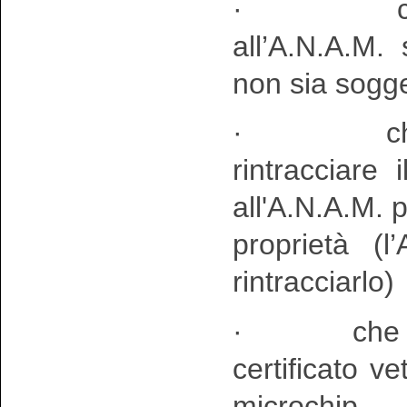
· che il p
all’A.N.A.M.
non sia sogge
· che il r
rintracciare 
all'A.N.A.M. p
proprietà (
rintracciarlo)
· che il ri
certificato v
microchip