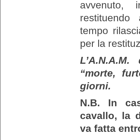
avvenuto, i
restituendo
tempo rilasc
per la restit
L’A.N.A.M.
“morte, fur
giorni.
N.B. In ca
cavallo, la 
va fatta ent