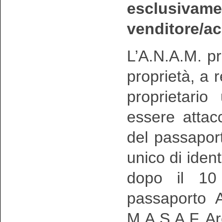
esclusivam
venditore/ac
L’A.N.A.M. pr
proprietà, a 
proprietari
essere attac
del passapo
unico di ident
dopo il 10 
passaporto A
M.A.S.A.F. Ar