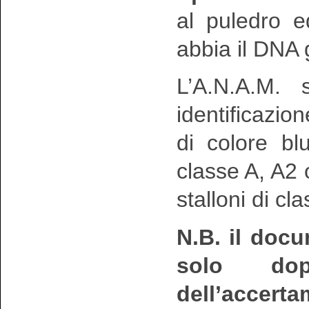
al puledro 
abbia il DNA 
L’A.N.A.M. 
identificazio
di colore bl
classe A, A2 o
stalloni di cl
N.B. il docu
solo dop
dell’accerta