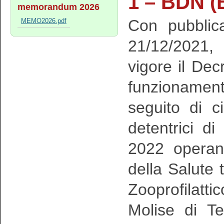
1 – BDN (
memorandum 2026
Con pubblica
MEMO2026.pdf
21/12/2021,
vigore il De
funzionamen
seguito di c
detentrici d
2022 operan
della Salute t
Zooprofilatt
Molise di T