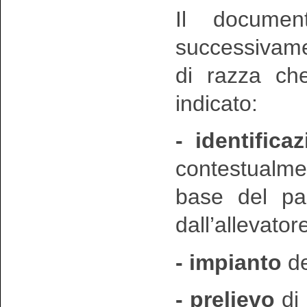
Il documen
successivamen
di razza c
h
indicato:
- identific
contestualmen
base del pa
dall’allevator
- impianto
de
- prelievo
di