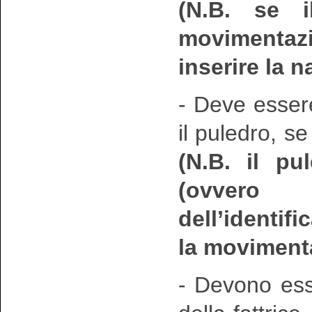
(N.B. se 
movimentazi
inserire la n
- Deve essere
il puledro, se
(
N.B. il pu
(ovvero 
dell’identi
la moviment
- Devono esse