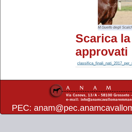
M.Guelfo degli Scalc
Scarica la 
approvati
classifica_finali_nati_2017_per_
PEC:
anam@pec.anamcavallo