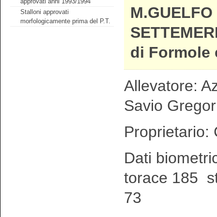
approvati anni 1993/1994
M.GUELFO 
Stalloni approvati
morfologicamente prima del P.T.
SETTEMERL
di Formole 
Allevatore: Az
Savio Gregor
Proprietario:
Dati biometri
torace 185 st
73