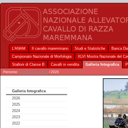
L'ANAM
Il cavallo maremmano
Studi e Statistiche
Banca Dat
Campionato Nazionale di Morfologia
XLVI Mostra Nazionale del C
Stalloni di Classe B
Cavalli in vendita
Galleria fotografica
P
Percorso:
Galleria fotografica
/ 2020
Galleria fotografica
2026
2025
2024
2023
2022