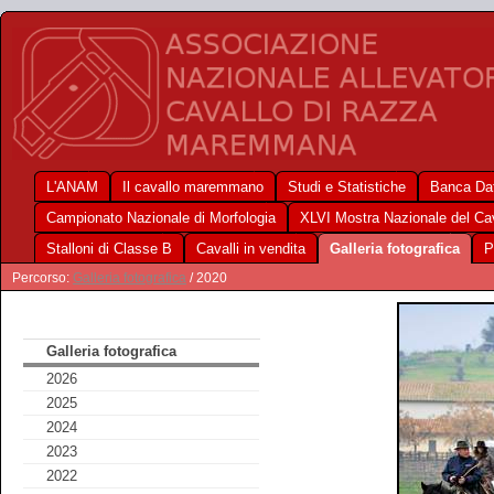
L'ANAM
Il cavallo maremmano
Studi e Statistiche
Banca Dat
Campionato Nazionale di Morfologia
XLVI Mostra Nazionale del C
Stalloni di Classe B
Cavalli in vendita
Galleria fotografica
P
Percorso:
Galleria fotografica
/ 2020
Galleria fotografica
2026
2025
2024
2023
2022