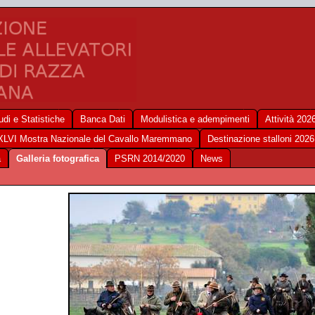
udi e Statistiche
Banca Dati
Modulistica e adempimenti
Attività 202
XLVI Mostra Nazionale del Cavallo Maremmano
Destinazione stalloni 2026
a
Galleria fotografica
PSRN 2014/2020
News