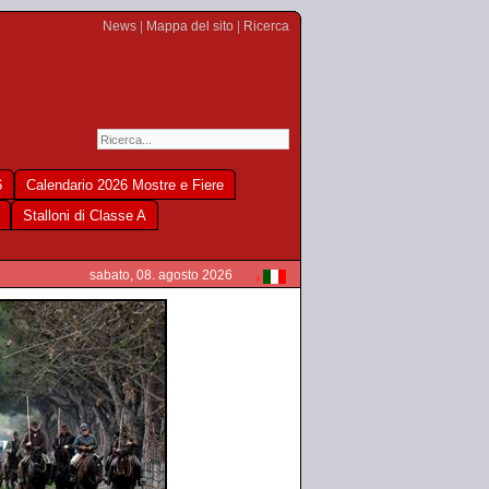
News
|
Mappa del sito
|
Ricerca
6
Calendario 2026 Mostre e Fiere
Stalloni di Classe A
sabato, 08. agosto 2026