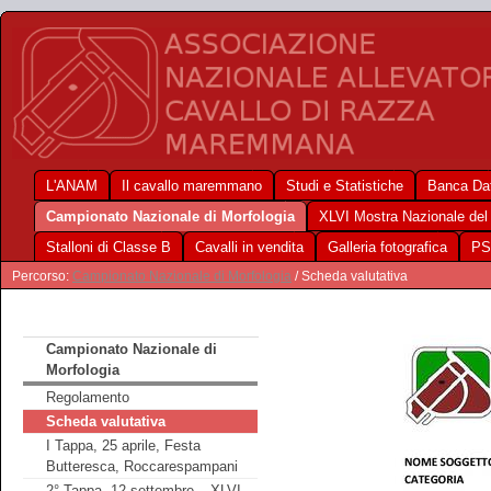
L'ANAM
Il cavallo maremmano
Studi e Statistiche
Banca Dat
Campionato Nazionale di Morfologia
XLVI Mostra Nazionale de
Stalloni di Classe B
Cavalli in vendita
Galleria fotografica
PS
Percorso:
Campionato Nazionale di Morfologia
/ Scheda valutativa
Campionato Nazionale di
Morfologia
Regolamento
Scheda valutativa
I Tappa, 25 aprile, Festa
Butteresca, Roccarespampani
2° Tappa, 12 settembre – XLVI