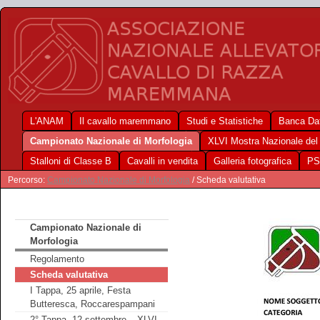
L'ANAM
Il cavallo maremmano
Studi e Statistiche
Banca Dat
Campionato Nazionale di Morfologia
XLVI Mostra Nazionale de
Stalloni di Classe B
Cavalli in vendita
Galleria fotografica
PS
Percorso:
Campionato Nazionale di Morfologia
/ Scheda valutativa
Campionato Nazionale di
Morfologia
Regolamento
Scheda valutativa
I Tappa, 25 aprile, Festa
Butteresca, Roccarespampani
2° Tappa, 12 settembre – XLVI