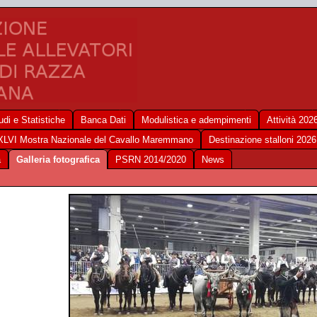
udi e Statistiche
Banca Dati
Modulistica e adempimenti
Attività 202
XLVI Mostra Nazionale del Cavallo Maremmano
Destinazione stalloni 2026
a
Galleria fotografica
PSRN 2014/2020
News