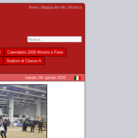
News
|
Mappa del sito
|
Ricerca
6
Calendario 2026 Mostre e Fiere
Stalloni di Classe A
sabato, 08. agosto 2026