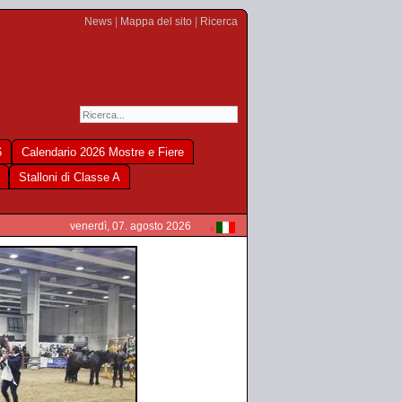
News
|
Mappa del sito
|
Ricerca
6
Calendario 2026 Mostre e Fiere
Stalloni di Classe A
venerdì, 07. agosto 2026