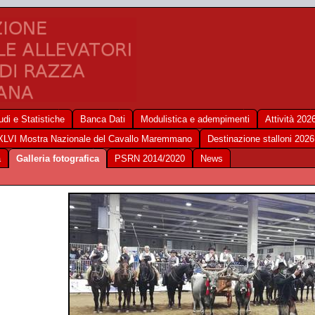
udi e Statistiche
Banca Dati
Modulistica e adempimenti
Attività 202
XLVI Mostra Nazionale del Cavallo Maremmano
Destinazione stalloni 2026
a
Galleria fotografica
PSRN 2014/2020
News